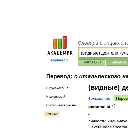
Словари и энциклоп
academic.ru
Толкования
Переводы
Перевод:
с итальянского на
(видные) д
С русского на:
Итальянский
Толкование
Перев
С итальянского на:
personalità
1
Русский
f
личность
;
индивидуа
avere
poca
/
scarsa