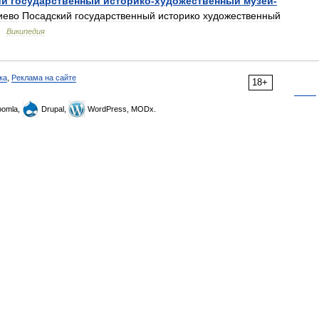
ий
государственный
историко
-
художественный
музей
-
иево
Посадский
государственный
историко
художественный
…
Википедия
ка
,
Реклама на сайте
18+
omla,
Drupal,
WordPress, MODx.