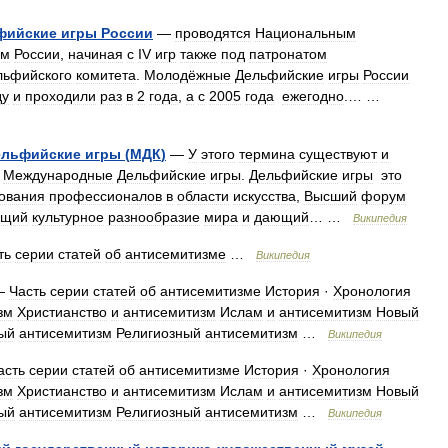
фийские
игры
России
—
проводятся
Национальным
ом
России
,
начиная
с
IV
игр
также
под
патронатом
льфийского
комитета
.
Молодёжные
Дельфийские
игры
России
ду
и
проходили
раз
в
2
года
,
а
с
2005
года
ежегодно
.… …
ельфийские
игры
(
МДК
)
—
У
этого
термина
существуют
и
.
Международные
Дельфийские
игры
.
Дельфийские
игры
это
ования
профессионалов
в
области
искусства
,
Высший
форум
ющий
культурное
разнообразие
мира
и
дающий
… …
Википедия
ть
серии
статей
об
антисемитизме
…
Википедия
—
Часть
серии
статей
об
антисемитизме
История
·
Хронология
зм
Христианство
и
антисемитизм
Ислам
и
антисемитизм
Новый
ый
антисемитизм
Религиозный
антисемитизм
…
Википедия
асть
серии
статей
об
антисемитизме
История
·
Хронология
зм
Христианство
и
антисемитизм
Ислам
и
антисемитизм
Новый
ый
антисемитизм
Религиозный
антисемитизм
…
Википедия