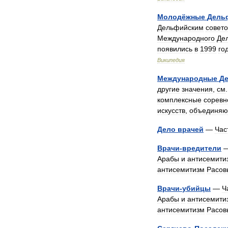
Молодёжные
Дель
Дельфийским
совет
Международного
Де
появились
в
1999
го
Википедия
Международные
Д
другие
значения
,
см
комплексные
соревн
искусств
,
объединя
Дело
врачей
—
Час
Врачи
-
вредители
Арабы
и
антисемити
антисемитизм
Расов
Врачи
-
убийцы
—
Ч
Арабы
и
антисемити
антисемитизм
Расов