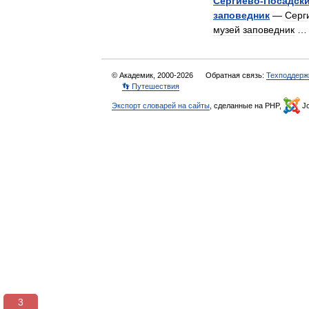
Сергиево
-
Посадск
заповедник
—
Серг
музей
заповедник
© Академик, 2000-2026
Обратная связь:
Техподдерж
👣 Путешествия
Экспорт словарей на сайты
, сделанные на PHP,
Jo
3