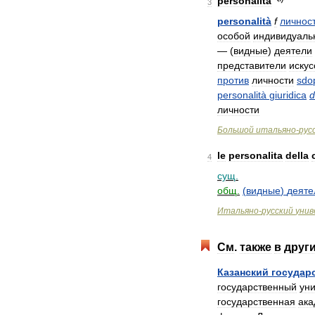
personalità
3
personalità
f
личнос
особой
индивидуаль
— (
видные
)
деятели
представители
искус
против
личности
sdo
personalità
giuridica
d
личности
Большой
итальяно
-
рус
le
personalita
della
4
сущ
.
общ
.
(
видные
)
деяте
Итальяно
-
русский
унив
См
.
также
в
друг
Казанский
государ
государственный
ун
государственная
ака