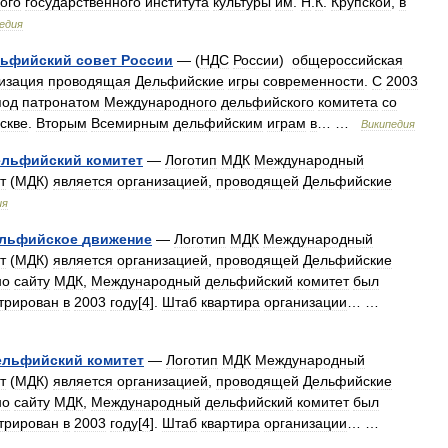
ого
государственного
института
культуры
им
.
Н
.
К
.
Крупской
,
в
едия
ьфийский
совет
России
— (
НДС
России
)
общероссийская
изация
проводящая
Дельфийские
игры
современности
.
С
2003
под
патронатом
Международного
дельфийского
комитета
со
скве
.
Вторым
Всемирным
дельфийским
играм
в
… …
Википедия
ельфийский
комитет
—
Логотип
МДК
Международный
т
(
МДК
)
является
организацией
,
проводящей
Дельфийские
ия
льфийское
движение
—
Логотип
МДК
Международный
т
(
МДК
)
является
организацией
,
проводящей
Дельфийские
но
сайту
МДК
,
Международный
дельфийский
комитет
был
трирован
в
2003
году
[
4
].
Штаб
квартира
организации
… …
ельфийский
комитет
—
Логотип
МДК
Международный
т
(
МДК
)
является
организацией
,
проводящей
Дельфийские
но
сайту
МДК
,
Международный
дельфийский
комитет
был
трирован
в
2003
году
[
4
].
Штаб
квартира
организации
… …