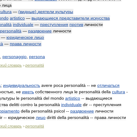
о
лица
cultura
—
(
видные
)
деятели
культуры
ondo
artistico
—
выдающиеся
представители
искусства
nalità
individuale
—
преступления
против
личности
personalità
—
раздвоение
личности
—
юридическое
лицо
tà
—
права
личности
,
personaggio
,
persona
ский
словарь
personalità
>
ь
;
индивидуальность
avere
poca
personalità
--
не
отличаться
ностью
,
не
иметь
собственного
лица
le
personalità
della
cultura
-
ультуры
le
personalità
del
mondo
artistico
--
выдающиеся
ства
delitti
contro
la
personalità
individuale
dir
--
преступления
ppiamento
della
personalità
psicol
--
раздвоение
личности
ir
--
юридическое
лицо
diritti
della
personalità
--
права
личности
ский
словарь
personalità
>