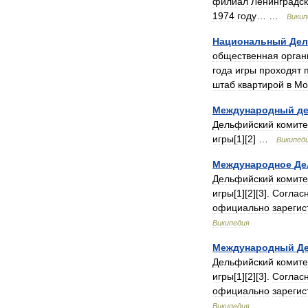
филиал
Ленинградск
1974
году
… …
Викип
Национальный
Дел
общественная
орган
года
игры
проходят
штаб
квартирой
в
Мо
Международный
д
Дельфийский
комите
игры
[
1
][
2
] …
Википед
Международное
Де
Дельфийский
комите
игры
[
1
][
2
][
3
].
Соглас
официально
зарегис
Википедия
Международный
Д
Дельфийский
комите
игры
[
1
][
2
][
3
].
Соглас
официально
зарегис
Википедия