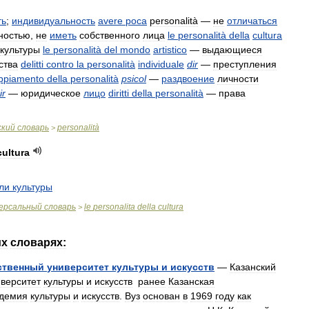
ть
;
индивидуальность
avere
poca
personalità
—
не
отличаться
ностью
,
не
иметь
собственного
лица
le
personalità
della
cultura
культуры
le
personalità
del
mondo
artistico
—
выдающиеся
ства
delitti
contro
la
personalità
individuale
dir
—
преступления
ppiamento
della
personalità
psicol
—
раздвоение
личности
ir
—
юридическое
лицо
diritti
della
personalità
—
права
ский
словарь
personalità
>
cultura
ли
культуры
ерсальный
словарь
le
personalita
della
cultura
>
их
словарях:
ственный
университет
культуры
и
искусств
—
Казанский
иверситет
культуры
и
искусств
ранее
Казанская
демия
культуры
и
искусств
.
Вуз
основан
в
1969
году
как