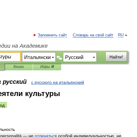
Запомнить сайт
Словарь на свой сайт
RU
едии на Академике
Найти!
Книги
Игры ⚽
 русский
с русского на итальянский
еятели культуры
од
льность
personalità
—
не
отличаться
особой
индивидуальностью
,
не