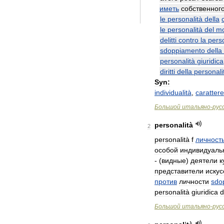
иметь
собственног
le
personalità
della
le
personalità
del
m
delitti
contro
la
perso
sdoppiamento
della
personalità
giuridica
diritti
della
personali
Syn:
individualità
,
carattere
Большой
итальяно
-
рус
personalità
2
personalità
f
личност
особой
индивидуаль
- (
видные
)
деятели
к
представители
искус
против
личности
sdo
personalità
giuridica
d
Большой
итальяно
-
рус