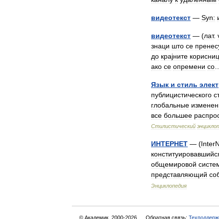
видеотекст
—
Syn:
видеотекст
— (
лат
.
знаци
што
се
пренес
до
крајните
корисни
ако
се
опремени
со
Язык
и
стиль
элек
публицистического
с
глобальные
изменен
все
большее
распро
Стилистический
энцикло
ИНТЕРНЕТ
— (
Inter
конституировавшийс
общемировой
систе
представляющий
со
Энциклопедия
© Академик, 2000-2026
Обратная связь:
Техподдерж