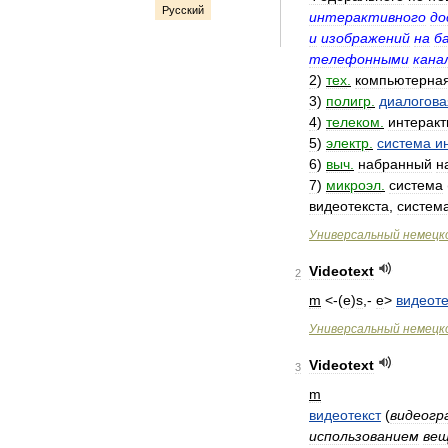
Русский
интерактивного
до
и
изображений
на
б
телефонными
кана
2
)
тех
.
компьютерна
3
)
полигр
.
диалогова
4
)
телеком
.
интеракт
5
)
электр
.
система
и
6
)
выч
.
набранный
н
7
)
микроэл
.
система
видеотекста
,
систем
Универсальный
немецк
Videotext
2
m
<-(
e
)
s
,-
e
>
видеоте
Универсальный
немецк
Videotext
3
m
видеотекст
(
видеогр
использованием
ве