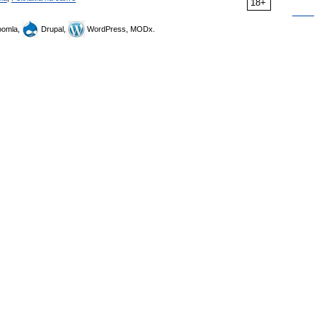
18+
omla,
Drupal,
WordPress, MODx.