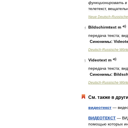
функционировать
в
телетекст
,
вещатель
Neue
Deutsch
-
Russische
Bildschirmtext
m
4
передача
текста
;
вид
Синонимы:
Videot
Deutsch
-
Russische
Wört
Videotext
m
5
передача
текста
;
вид
Синонимы:
Bildsch
Deutsch
-
Russische
Wört
См
.
также
в
друг
видеотекст
—
видео
ВИДЕОТЕКСТ
—
ВИ
помощью
которых
и