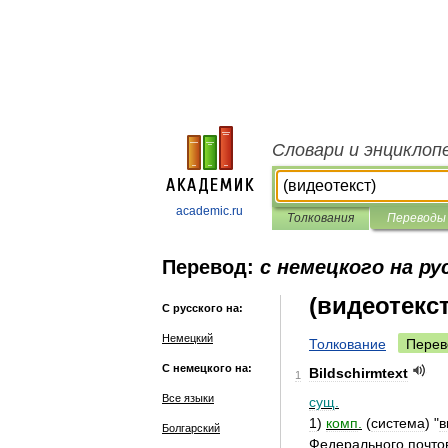
Словари и энциклоп
academic.ru
Толкования
Переводы
Перевод:
с немецкого на ру
(видеотекст
С русского на:
Немецкий
Толкование
Перев
С немецкого на:
Bildschirmtext
1
Все языки
сущ
.
1
)
комп
.
(
система
) "
в
Болгарский
Федерального
почто