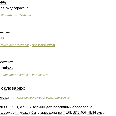
ФРГ
)
ная
видеография
Wörterbuch
Videotext
>
еотекст
ext
erbuch
der
Elektronik
Bildschirmtext
m
>
еотекст
irmtext
erbuch
der
Elektronik
Videotext
m
>
их
словарях:
текст
…
Орфографический
словарь
-
справочник
ДЕОТЕКСТ
,
общий
термин
для
различных
способов
,
с
нформация
может
быть
выведена
на
ТЕЛЕВИЗИОННЫЙ
экран
.