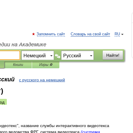
Запомнить сайт
Словарь на свой сайт
RU
едии на Академике
Найти!
Книги
Игры ⚽
сский
с русского на немецкий
)
од
идеотекс
",
название
службы
интерактивного
видеотекса
вого
ведомства
ФРГ
,
система
видеотекса
(
система