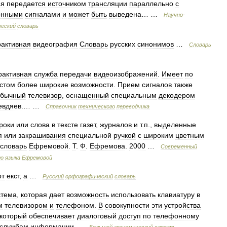
ая
передается
источником
трансляции
параллельно
с
онными
сигналами
и
может
быть
выведена
… …
Научно
-
ческий
словарь
рактивная
видеография
Словарь
русских
синонимов
…
Словарь
рактивная
служба
передачи
видеоизображений
.
Имеет
по
кстом
более
широкие
возможности
.
Прием
сигналов
также
обычный
телевизор
,
оснащенный
специальным
декодером
евдяев
.… …
Справочник
технического
переводчика
роки
или
слова
в
тексте
газет
,
журналов
и
т
.
п
.,
выделенные
я
или
закрашивания
специальной
ручкой
с
широким
цветным
словарь
Ефремовой
.
Т
.
Ф
.
Ефремова
.
2000
…
Современный
го
языка
Ефремовой
от
екст
,
а
…
Русский
орфографический
словарь
стема
,
которая
дает
возможность
использовать
клавиатуру
в
м
телевизором
и
телефоном
.
В
совокупности
эти
устройства
который
обеспечивает
диалоговый
доступ
по
телефонному
службам
информации
…