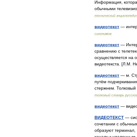
Информация
,
котор
обычными
телевизи
технический
энциклопеди
видеотекст
—
инте
синонимов
видеотекст
—
Инте
сравнению
с
телете
осуществляется
на
видеотекста
. [
Л
.
М
.
Н
видеотекст
—
м
.
Ст
путём
подчеркивани
стержнем
.
Толковый
толковый
словарь
русско
видеотекст
—
виде
ВИДЕОТЕКСТ
—
си
сочетании
с
обычны
образуют
терминал
,
каналу
к
удаленным