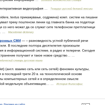
Большой
экономический
словарь
интерактивная
видеография
…
Тезаурус
русской
деловой
лексики
videre
,
textus
прикажување
,
содржина
)
комп
.
систем
на
пишани
уваат
преку
поштенски
линии
од
главната
банка
на
податоци
ци
со
него
можат
да
се
служат
сите
телефонски
претплатници
… …
Macedonian
dictionary
тронных
СМИ
— –
разновидность
устной
публичной
речи
тиля
.
В
последние
полтора
десятилетия
произошли
ия
в
информационной
системе
,
в
радио
и
телеречи
.
Сегодня
странение
получает
и
такое
новое
средство
… …
педический
словарь
русского
языка
Net
) (
англ
.
взаимо
сеть
или
сеть
сетей
)
феномен
культуры
,
я
в
последней
трети
20
в
.
на
технологической
основе
мы
компьютерных
сетей
и
в
определенном
смысле
бой
модельную
объективацию
… …
История
Философии:
ка
,
Реклама на сайте