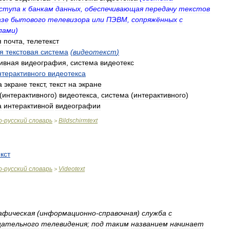
ступа
к
банкам
данных
,
обеспечивающая
передачу
текстов
азе
бытового
телевизора
или
ПЭВМ
,
сопряжённых
с
лами
)
я
почта
,
телетекст
я
текстовая
система
(
видеотекст
)
ивная
видеография
,
система
видеотекс
нтерактивного
видеотекса
а
экране
текст
,
текст
на
экране
(
интерактивного
)
видеотекса
,
система
(
интерактивного
)
а
интерактивной
видеографии
о
-
русский
словарь
Bildschirmtext
>
кст
о
-
русский
словарь
Videotext
>
афическая
(
информационно
-
справочная
)
служба
с
щательного
телевидения
;
под
таким
названием
начинает