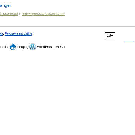
ranger
is
universel
постороннее
включение
>
ка
,
Реклама на сайте
18+
omla,
Drupal,
WordPress, MODx.