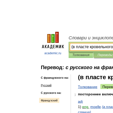
Словари и энциклоп
academic.ru
Толкования
Переводы
Перевод:
с русского на фра
(в пласте 
С французского на:
Русский
Толкование
Перев
С русского на:
постороннее
включ
1
Французский
adj
1
)
eng
.
moelle
(
в
пла
сланца
)