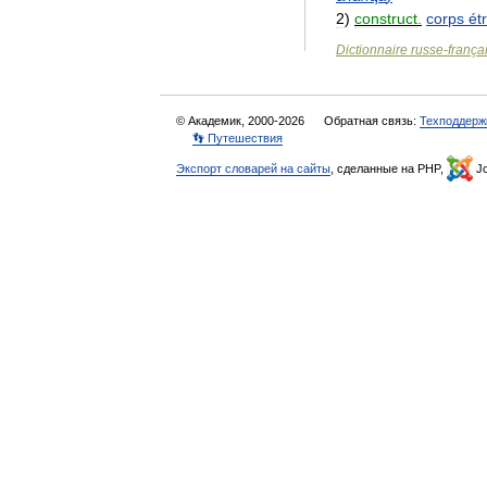
2
)
construct
.
corps
ét
Dictionnaire
russe
-
frança
© Академик, 2000-2026
Обратная связь:
Техподдерж
👣 Путешествия
Экспорт словарей на сайты
, сделанные на PHP,
Jo