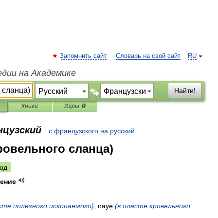
Запомнить сайт
Словарь на свой сайт
RU
едии на Академике
Найти!
Книги
Игры ⚽
нцузский
с французского на русский
кровельного сланца)
од
ение
сте
полезного
ископаемого
)
,
naye
(
в
пласте
кровельного