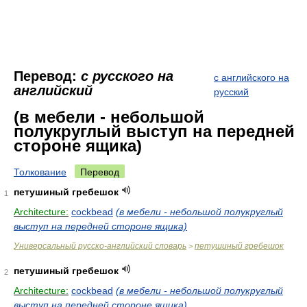
Перевод:
с русского на
с английского на
английский
русский
(в мебели - небольшой
полукруглый выступ на передней
стороне ящика)
Толкование
Перевод
петушиный гребешок
1
Architecture:
cockbead
(в мебели - небольшой полукруглый
выступ на передней стороне ящика)
Универсальный русско-английский словарь
петушиный гребешок
>
петушиный гребешок
2
Architecture:
cockbead
(в мебели - небольшой полукруглый
выступ на передней стороне ящика)