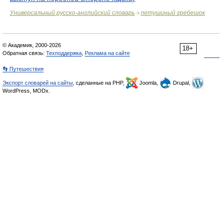
Универсальный русско-английский словарь
петушиный гребешок
>
© Академик, 2000-2026
18+
Обратная связь:
Техподдержка
,
Реклама на сайте
👣 Путешествия
Экспорт словарей на сайты
, сделанные на PHP,
Joomla,
Drupal,
WordPress, MODx.