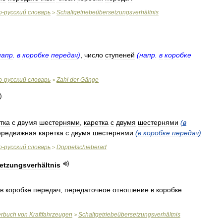
о
-
русский
словарь
Schaltgetriebeübersetzungsverhältnis
>
напр
.
в
коробке
передач
)
,
число
ступеней
(
напр
.
в
коробке
о
-
русский
словарь
Zahl
der
Gänge
>
тка
с
двумя
шестернями
,
каретка
с
двумя
шестернями
(
в
ередвижная
каретка
с
двумя
шестернями
(
в
коробке
передач
)
о
-
русский
словарь
Doppelschieberad
>
etzungsverhältnis
в
коробке
передач
,
передаточное
отношение
в
коробке
erbuch
von
Kraftfahrzeugen
Schaltgetriebeübersetzungsverhältnis
>