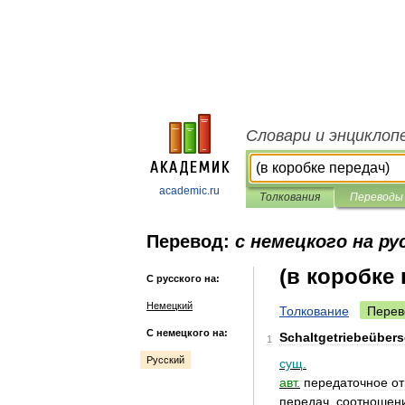
Словари и энциклоп
academic.ru
Толкования
Переводы
Перевод:
с немецкого на ру
(в коробке 
С русского на:
Немецкий
Толкование
Перев
С немецкого на:
Schaltgetriebeübers
1
Русский
сущ
.
авт
.
передаточное
о
передач
,
соотношен