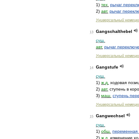
1
)
тех
.
рычаг
перекл
2
)
авт
.
рычаг
перекл
Универсальный
немецк
Gangschalthebel
13
сущ
.
авт
.
рычаг
переключ
Универсальный
немецк
Gangstufe
14
сущ
.
1
)
ж
.
д
.
ходовая
пози
2
)
авт
.
ступень
в
кор
3
)
маш
.
ступень
пер
Универсальный
немецк
Gangwechsel
15
сущ
.
1
)
общ
.
переменная
2
)
ж
.
д
.
изменение
хо