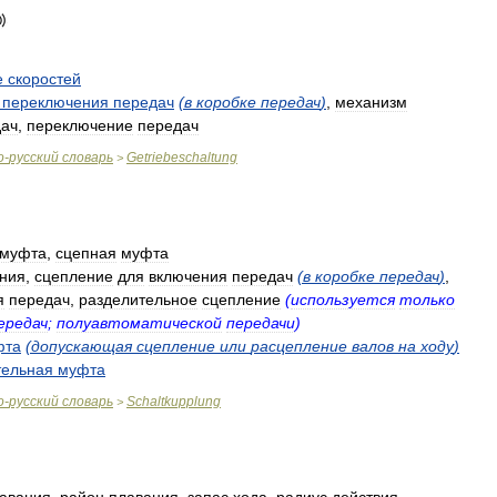
е
скоростей
переключения
передач
(
в
коробке
передач
)
,
механизм
дач
,
переключение
передач
о
-
русский
словарь
Getriebeschaltung
>
муфта
,
сцепная
муфта
ния
,
сцепление
для
включения
передач
(
в
коробке
передач
)
,
я
передач
,
разделительное
сцепление
(
используется
только
ередач
;
полуавтоматической
передачи
)
фта
(
допускающая
сцепление
или
расцепление
валов
на
ходу
)
тельная
муфта
о
-
русский
словарь
Schaltkupplung
>