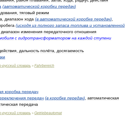
авания
,
район
плавания
,
запас
хода
,
радиус
действия
а
(
автоматической
коробки
передач
)
едования
,
тяговый
режим
а
,
диапазон
хода
(
в
автоматической
коробке
передач
)
,
пробега
(
исходя
из
полного
запаса
топлива
и
установленной
,
диапазон
изменения
передаточного
отношения
мобиля
с
гидротрансформатором
на
каждой
ступени
действия
,
дальность
полёта
,
досягаемость
дки
о
-
русский
словарь
Fahrbereich
>
ая
коробка
передач
ереключения
передач
(
в
коробке
передач
)
,
автоматическая
тическая
передача
о
-
русский
словарь
Getriebeautomat
>