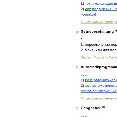
1
)
тех
.
скользящие
ш
2
)
авт
.
подвижные
ше
передач
)
Универсальный
немецк
Getriebeschaltung
10
f́
1
.
переключение
пе
2
.
механизм
для
пер
Deutsch
-
Russische
Wört
Automatikprogramm
11
сущ
.
1
)
разг
.
автоматичес
2
)
авт
.
автоматическ
автоматической
ко
Универсальный
немецк
Ganghebel
12
сущ
.