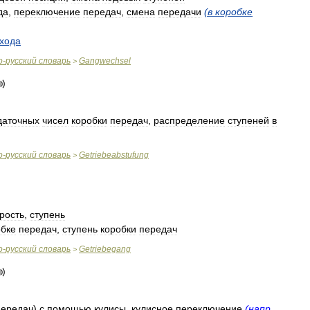
да
,
переключение
передач
,
смена
передачи
(
в
коробке
хода
о
-
русский
словарь
Gangwechsel
>
даточных
чисел
коробки
передач
,
распределение
ступеней
в
о
-
русский
словарь
Getriebeabstufung
>
рость
,
ступень
обке
передач
,
ступень
коробки
передач
о
-
русский
словарь
Getriebegang
>
передач
)
с
помощью
кулисы
,
кулисное
переключение
(
напр
.,