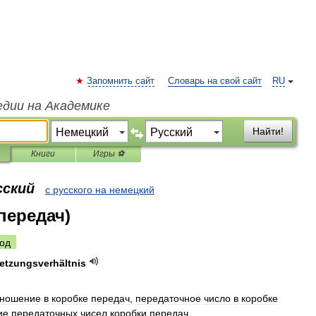
Запомнить сайт
Словарь на свой сайт
RU
едии на Академике
Найти!
Книги
Игры ⚽
сский
с русского на немецкий
передач)
од
etzungsverhältnis
тношение
в
коробке
передач
,
передаточное
число
в
коробке
ие
передаточных
чисел
коробки
передач