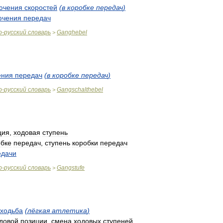
ючения
скоростей
(
в
коробке
передач
)
ючения
передач
о
-
русский
словарь
Ganghebel
>
ения
передач
(
в
коробке
передач
)
о
-
русский
словарь
Gangschalthebel
>
ция
,
ходовая
ступень
обке
передач
,
ступень
коробки
передач
едачи
о
-
русский
словарь
Gangstufe
>
ходьба
(
лёгкая
атлетика
)
довой
позиции
,
смена
ходовых
ступеней