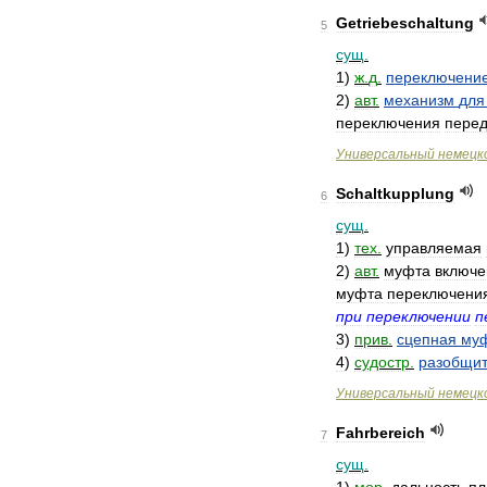
Getriebeschaltung
5
сущ
.
1
)
ж
.
д
.
переключени
2
)
авт
.
механизм
для
переключения
пере
Универсальный
немецк
Schaltkupplung
6
сущ
.
1
)
тех
.
управляемая
2
)
авт
.
муфта
включе
муфта
переключени
при
переключении
п
3
)
прив
.
сцепная
му
4
)
судостр
.
разобщи
Универсальный
немецк
Fahrbereich
7
сущ
.