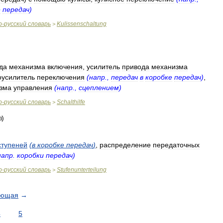
е
передач
)
о
-
русский
словарь
Kulissenschaltung
>
да
механизма
включения
,
усилитель
привода
механизма
оусилитель
переключения
(
напр
.,
передач
в
коробке
передач
)
,
зма
управления
(
напр
.,
сцеплением
)
о
-
русский
словарь
Schalthilfe
>
ступеней
(
в
коробке
передач
)
,
распределение
передаточных
напр
.
коробки
передач
)
о
-
русский
словарь
Stufenunterteilung
>
ующая
→
4
5