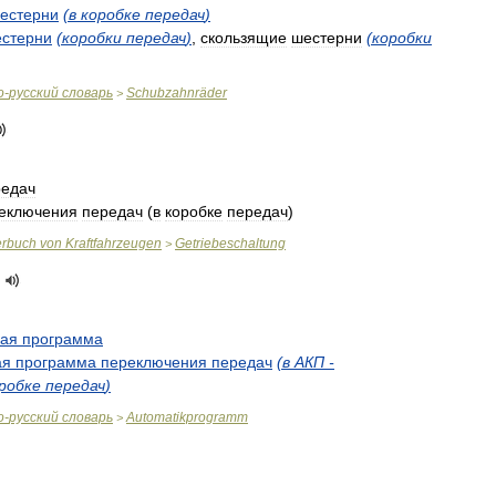
естерни
(
в
коробке
передач
)
стерни
(
коробки
передач
)
,
скользящие
шестерни
(
коробки
о
-
русский
словарь
Schubzahnräder
>
редач
еключения
передач
(
в
коробке
передач
)
erbuch
von
Kraftfahrzeugen
Getriebeschaltung
>
кая
программа
ая
программа
переключения
передач
(
в
АКП
-
робке
передач
)
о
-
русский
словарь
Automatikprogramm
>