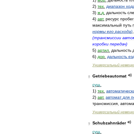
1
)
мор
.
дальность
пл
2
)
тех
.
диапазон
ход
3
)
ж
.
д
.
дальность
сл
4
)
авт
.
ресурс
пробег
максимальный
путь
нормы
его
расхода
)
(
трансмиссии
авто
коробки
передач
)
5
)
артил
.
дальность
6
)
дор
.
дальность
ез
Универсальный
немецк
Getriebeautomat
8
сущ
.
1
)
тех
.
автоматическ
2
)
авт
.
автомат
для
п
трансмиссия
,
автома
Универсальный
немецк
Schubzahnräder
9
сущ
.