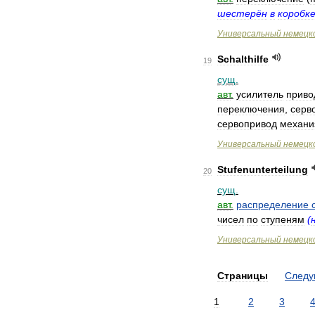
шестерён
в
коробк
Универсальный
немецк
Schalthilfe
19
сущ
.
авт
.
усилитель
приво
переключения
,
серв
сервопривод
механи
Универсальный
немецк
Stufenunterteilung
20
сущ
.
авт
.
распределение
чисел
по
ступеням
(
Универсальный
немецк
Страницы
След
1
2
3