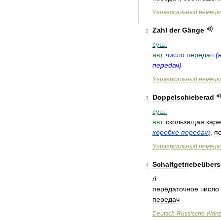
Универсальный
немецк
Zahl
der
Gänge
2
сущ
.
авт
.
число
передач
(
передач
)
Универсальный
немецк
Doppelschieberad
3
сущ
.
авт
.
скользящая
каре
коробке
передач
)
,
п
Универсальный
немецк
Schaltgetriebeübers
4
ń
передаточное
число
передач
Deutsch
-
Russische
Wört