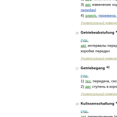
3
)
авт
.
изменение
хо
передач
)
4
)
электр
.
перемена
Универсальный
немецк
Getriebeabstufung
16
сущ
.
авт
.
интервалы
пере
коробке
передач
Универсальный
немецк
Getriebegang
17
сущ
.
1
)
тех
.
передача
,
ско
2
)
авт
.
ступень
в
кор
Универсальный
немецк
Kulissenschaltung
18
сущ
.
авт
.
переключение
(