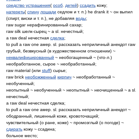
средство устрашения
(
особ
.
детей
)
ссадить
кожу;
натереть
(
спину
лошади
седлом и т. п.) he drank it ~ он выпил
(спирт, виски и т. п.), не добавляя
воды
;
raw sugar нерафинированный сахар;
raw silk шелк-сырец ~ a sl. нечестный;
a raw deal нечестная
сделка
;
to pull a raw one амер. sl. рассказать неприличный анекдот raw
грубый, безвкусный (в художественном отношении) ~
неквалифицированный
~ необогащенный ~ (что-л.)
необработанное, сырое ~ необработанный;
raw material (или
stuff
) сырье;
raw brick
необожженный
кирпич
~ необработанный ~
необученный;
неопытный ~ необученный ~ неопытный ~ неочищенный ~ a sl.
нечестный;
a raw deal нечестная сделка;
to pull a raw one амер. sl. рассказать неприличный анекдот ~
ободранный, лишенный кожи, кровоточащий;
чувствительный (о ране, коже) ~ промозглый (о погоде) ~
сдирать
кожу ~ ссадина;
больное место;