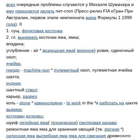
всех
очередные проблемы случаются у Михаэля Шумахера и
ему
приходится
делать
пит-стоп (Пресс-релиз FIA оГран-При
Австралии, первом этапе чемпионата
мира
Формулы 1 1999
года
). II
1. сущ.
фруктовая косточка
2. гл.
вынимать
косточки яма, ямка;
впадина;
углубление - air *
воздушная яма
(
военное
) ровик, одиночный
окоп;
ячейка
;
гнездо
-
machine-gun
*
пулеметный
окоп, пулеметная ячейка
шахта;
рудник
;
шахтный
ствол
;
карьер,
разрез
;
копь -
stone
*
каменоломня
-
to work
in the *s
работать на
шахте
выемка
;
котлован
колодец
;
шурф
литейная яма
(
техническое
)
смотровая канава
;
ремонтная яма яма для хранения овощей (тж.
storage
*)
силосная яма
выгребная яма
яма для сжигания
древесного