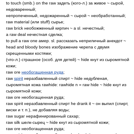
to touch (smb.) on the raw задеть (кого-л.) за живое ~ сырой,
недоваренный;
непропеченный, недожаренный ~ сырой ~ необработанный;
raw material (или stuff) сырье;
raw brick необожженный кирпич ~ a sl. нечестный;
a raw deal нечестная сделка;
to pull a raw one амер. sl. рассказать неприличный анекдот ~
head and bloody bones изображение черепа с двумя
скрещенными костями;
(что-л.) страшное (особ. для детей) ~ hide кнут из сыромятной
кожи;
raw ore
необогащенная руда
;
raw
spirit
неразбавленный спирт ~ hide недубленая,
сыромятная кожа rawhide: rawhide n = raw hide ~ hide кнут из
сыромятной кожи;
raw ore необогащенная руда;
raw spirit неразбавленный спирт he drank it ~ он выпил (спирт,
виски и т. п.), не добавляя воды;
raw sugar нерафинированный сахар;
raw silk шелк-сырец ~ hide кнут из сыромятной кожи;
raw ore необогащенная руда;