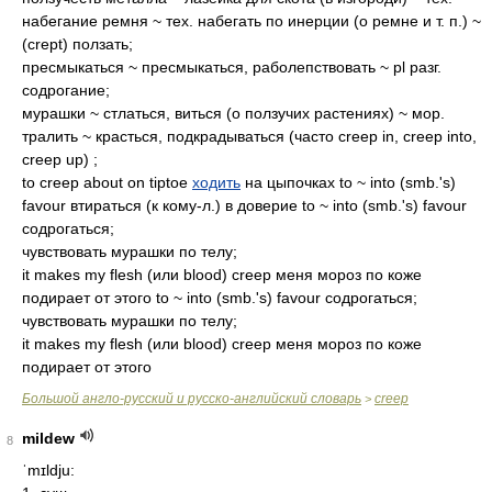
набегание ремня ~ тех. набегать по инерции (о ремне и т. п.) ~
(crept) ползать;
пресмыкаться ~ пресмыкаться, раболепствовать ~ pl разг.
содрогание;
мурашки ~ стлаться, виться (о ползучих растениях) ~ мор.
тралить ~ красться, подкрадываться (часто creep in, creep into,
creep up) ;
to creep about on tiptoe
ходить
на цыпочках to ~ into (smb.'s)
favour втираться (к кому-л.) в доверие to ~ into (smb.'s) favour
содрогаться;
чувствовать мурашки по телу;
it makes my flesh (или blood) creep меня мороз по коже
подирает от этого to ~ into (smb.'s) favour содрогаться;
чувствовать мурашки по телу;
it makes my flesh (или blood) creep меня мороз по коже
подирает от этого
Большой англо-русский и русско-английский словарь
creep
>
mildew
8
ˈmɪldju: