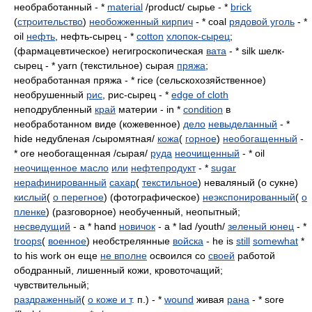
необработанный - *
material
/product/ сырье - *
brick
(
строительство
)
необожженный кирпич
- * coal
рядовой уголь
- *
oil
нефть
, нефть-сырец - *
cotton
хлопок-сырец
;
(фармацевтическое) негигроскопическая
вата
- * silk шелк-
сырец - * yarn (текстильное) сырая
пряжа
;
необработанная пряжа - * rice (сельскохозяйственное)
необрушенный
рис
, рис-сырец - *
edge of cloth
неподрубленный
край
материи - in *
condition
в
необработанном виде (кожевенное)
дело
невыделанный
- *
hide недубленая /сыромятная/
кожа
(
горное
)
необогащенный
-
* ore необогащенная /сырая/
руда
неочищенный
- * oil
неочищенное масло
или
нефтепродукт
- *
sugar
нерафинированный
сахар
(
текстильное
) неваляный (о сукне)
кислый
(
о перегное
) (фотографическое)
неэкспонированный
(
о
пленке
) (разговорное) необученный, неопытный;
несведущий
- a * hand
новичок
- a * lad /youth/
зеленый юнец
- *
troops
(
военное
) необстрелянные
войска
- he is
still
somewhat
*
to his work он еще
не вполне
освоился со
своей
работой
ободранный, лишенный кожи, кровоточащий;
чувствительный;
раздраженный
(
о коже и т
. п.) - *
wound
живая
рана
- * sore