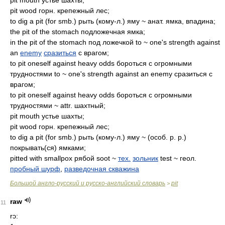
pit mouth устье шахты;
pit wood горн. крепежный лес;
to dig a pit (for smb.) рыть (кому-л.) яму ~ анат. ямка, впадина;
the pit of the stomach подложечная ямка;
in the pit of the stomach под ложечкой to ~ one's strength against
an
enemy
сразиться
с врагом;
to pit oneself against heavy odds бороться с огромными
трудностями to ~ one's strength against an enemy сразиться с
врагом;
to pit oneself against heavy odds бороться с огромными
трудностями ~ attr. шахтный;
pit mouth устье шахты;
pit wood горн. крепежный лес;
to dig a pit (for smb.) рыть (кому-л.) яму ~ (особ. p. p.)
покрывать(ся) ямками;
pitted with smallpox рябой soot ~
тех.
зольник
test ~ геол.
пробный шурф
,
разведочная скважина
Большой англо-русский и русско-английский словарь
pit
>
raw
11
rɔ: