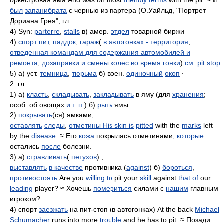
оркестровая яма And was on most
friendly
terms
with the pit. ≈ И
был
запанибрата
с чернью из партера (О.Уайльд, "Портрет
Дориана Грея", гл.
4) Syn:
parterre
,
stalls
в) амер.
отдел
товарной биржи
4)
спорт
пит
,
паддок
,
гараж
(
в автогонках -
территория
,
отведенная командам для содержания автомобилей и
ремонта
,
дозаправки и смены колес
во время
гонки
)
см.
pit stop
5) а) уст.
темница
,
тюрьма
б) воен.
одиночный
окоп
∙
2. гл.
1) а)
класть
,
складывать
,
закладывать
в яму (для
хранения
;
особ. об овощах
и т. п.
) б)
рыть
ямы
2)
покрывать
(ся) ямками;
оставлять
следы
,
отметины His skin is
pitted
with the
marks
left
by the
disease
. ≈ Его
кожа
покрылась отметинами,
которые
остались
после
болезни.
3) а)
стравливать
(
петухов
) ;
выставлять
в качестве
противника (
against
) б)
бороться
,
противостоять
Are you
willing to
pit your
skill
against
that of
our
leading
player? ≈ Хочешь
помериться
силами с
нашим
главным
игроком?
4) спорт
заезжать
на пит-стоп (в автогонках) At the back
Michael
Schumacher
runs into more
trouble
and he has to pit. ≈ Позади