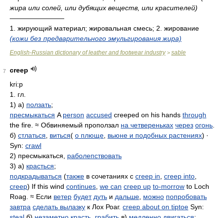
жира или солей, или дубящих веществ, или красителей)
————————
1. жирующий материал; жировальная смесь; 2. жирование
(кожи без предварительного эмульгирования жира)
English-Russian dictionary of leather and footwear industry
sable
>
creep
7
kri:p
1. гл.
1) а)
ползать
;
пресмыкаться
A
person
accused
creeped on his hands
through
the fire. ≈ Обвиняемый проползал
на четвереньках
через
огонь
.
б)
стлаться
,
виться
(
о плюще
,
вьюне и подобных растениях
) ∙
Syn:
crawl
2) пресмыкаться,
раболепствовать
3) а)
красться
;
подкрадываться
(
также
в сочетаниях с
creep in
,
creep into
,
creep
) If this wind
continues
,
we can
creep up
to-morrow
to Loch
Roag. ≈ Если
ветер
будет
дуть
и
дальше
,
можно
попробовать
завтра
сделать вылазку
к Лох Роаг.
creep about on tiptoe
Syn:
steal
б)
незаметно
красть
,
грабить
в)
медленно
двигаться
;