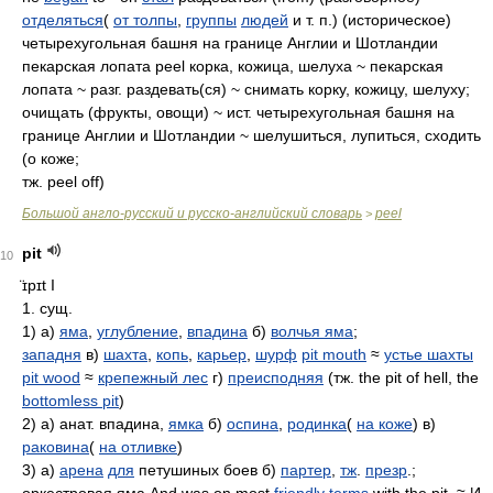
отделяться
(
от толпы
,
группы
людей
и т. п.) (историческое)
четырехугольная башня на границе Англии и Шотландии
пекарская лопата peel корка, кожица, шелуха ~ пекарская
лопата ~ разг. раздевать(ся) ~ снимать корку, кожицу, шелуху;
очищать (фрукты, овощи) ~ ист. четырехугольная башня на
границе Англии и Шотландии ~ шелушиться, лупиться, сходить
(о коже;
тж. peel off)
Большой англо-русский и русско-английский словарь
peel
>
pit
10
̈ɪpɪt
I
1. сущ.
1) а)
яма
,
углубление
,
впадина
б)
волчья яма
;
западня
в)
шахта
,
копь
,
карьер
,
шурф
pit mouth
≈
устье шахты
pit wood
≈
крепежный лес
г)
преисподняя
(тж. the pit of hell, the
bottomless pit
)
2) а) анат. впадина,
ямка
б)
оспина
,
родинка
(
на коже
) в)
раковина
(
на отливке
)
3) а)
арена
для
петушиных боев б)
партер
,
тж
.
презр
.;