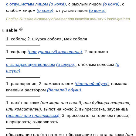
с отдушистым лицом
(о коже)
, с рыхлым лицом
(о коже)
, с
слабым лицом
(о коже)
, с пустым лицом
(о коже)
English-Russian dictionary of leather and footwear industry
loose-grained
>
sable
6
1. соболь; 2. шкурка соболя, мех соболя
————————
1. сафлор
(натуральный краситель)
; 2. картамин
————————
с выпадающим волосом
(о шкуре)
, с тёклым волосом
(о
шкуре)
————————
1. растворение; 2. намазка клеем
(деталей обуви)
, намазка
клеевым раствором
(деталей обуви)
————————
1. налёт на коже
(от жира или солей, или дубящих веществ,
или красителей)
, выпот на коже; 2. выпрессовка, заусеница
(резины или пластмассы)
; 3. прессовать на горячем прессе;
шприцевать; выдавливать
————————
образование налёта на коже, образование выпота на коже
(от