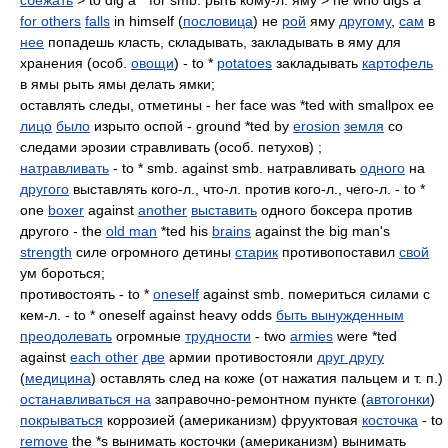
сбежать
> to dig a * for smb. рыть кому-л. яму > he who digs a *
for others
falls
in himself (
пословица
) не
рой
яму
другому
,
сам
в
нее
попадешь класть, складывать, закладывать в яму для
хранения (особ.
овощи
) - to *
potatoes
закладывать
картофель
в ямы рыть ямы делать ямки;
оставлять следы, отметины - her face was *ted with smallpox ее
лицо
было
изрыто оспой - ground *ted by
erosion
земля
со
следами эрозии стравливать (особ. петухов) ;
натравливать
- to * smb. against smb. натравливать
одного
на
другого
выставлять кого-л., что-л. против кого-л., чего-л. - to *
one
boxer
against
another
выставить
одного боксера против
другого - the
old man
*ted his
brains
against the big man's
strength
силе огромного детины
старик
противопоставил
свой
ум бороться;
противостоять - to *
oneself
against smb. помериться силами с
кем-л. - to * oneself against heavy odds
быть вынужденным
преодолевать
огромные
трудности
- two
armies
were *ted
against
each other
две
армии противостояли
друг другу
(
медицина
) оставлять след на коже (от нажатия пальцем и т. п.)
останавливаться на
заправочно-ремонтном пункте (
автогонки
)
покрываться
коррозией (американизм) фрууктовая
косточка
- to
remove
the *s вынимать косточки (американизм) вынимать