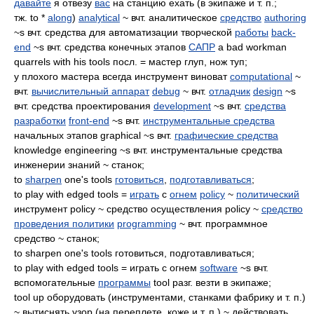
давайте
я отвезу
вас
на станцию ехать (в экипаже и т. п.;
тж. to *
along
)
analytical
~ вчт. аналитическое
средство
authoring
~s вчт. средства для автоматизации творческой
работы
back-
end
~s вчт. средства конечных этапов
САПР
a bad workman
quarrels with his tools посл. = мастер глуп, нож туп;
у плохого мастера всегда инструмент виноват
computational
~
вчт.
вычислительный аппарат
debug
~ вчт.
отладчик
design
~s
вчт. средства проектирования
development
~s вчт.
средства
разработки
front-end
~s вчт.
инструментальные средства
начальных этапов graphical ~s вчт.
графические средства
knowledge engineering ~s вчт. инструментальные средства
инженерии знаний ~ станок;
to
sharpen
one's tools
готовиться
,
подготавливаться
;
to play with edged tools =
играть
с
огнем
policy
~
политический
инструмент policy ~ средство осуществления policy ~
средство
проведения политики
programming
~ вчт. программное
средство ~ станок;
to sharpen one's tools готовиться, подготавливаться;
to play with edged tools = играть с огнем
software
~s вчт.
вспомогательные
программы
tool разг. везти в экипаже;
tool up оборудовать (инструментами, станками фабрику и т. п.)
~ вытиснять узор (на переплете, коже и т. п.) ~ действовать