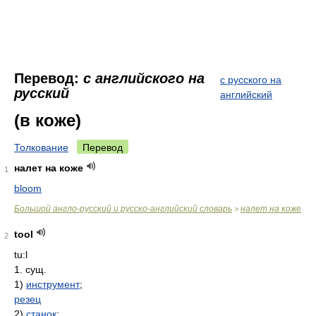
Перевод:
с английского на
с русского на
русский
английский
(в коже)
Толкование
Перевод
налет на коже
1
bloom
Большой англо-русский и русско-английский словарь
налет на коже
>
tool
2
tu:l
1. сущ.
1)
инструмент
;
резец
2)
станок
;