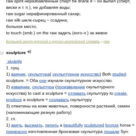
raw spirit неразбавленный спирт he drank it ~ он выпил (спирт,
виски и т. п.), не добавляя воды;
raw sugar нерафинированный сахар;
raw silk шелк-сырец ~ ссадина;
больное место;
to touch (smb.) on the raw задеть (кого-л.) за живое
Большой англо-русский и русско-английский словарь
raw
>
sculpture
12
ˈskʌlptʃə
1. сущ.
1)
ваяние
,
скульптура
(
скульптурное
искусство
) Both
studied
sculpture. ≈ Оба
они
изучали скульптурное искусство.
2)
изваяние
,
скульптура
(
произведение
скульптурного
искусства) to cast a sculpture ≈
отливать
скульптуру to
create
,
produce
a sculpture ≈
создавать
скульптуру
3) отметины на коже животных, поверхности растений, семян
(напоминающие резную работу)
2. гл.
1)
ваять
,
высекать
,
лепить
a
beautifully
sculptured
bronze
horse ≈
прекрасно
изготовленная бронзовая скульптура
лошади
Syn: