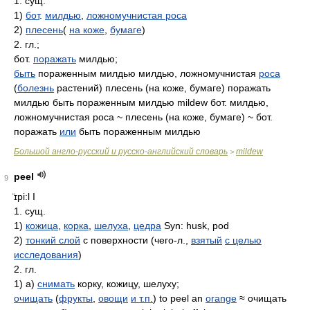
1. сущ.
1)
бот
.
милдью
,
ложномучнистая роса
2)
плесень
(
на коже
,
бумаге
)
2. гл.;
бот.
поражать
милдью;
быть
пораженным милдью милдью, ложномучнистая
роса
(
болезнь
растений) плесень (на коже, бумаге) поражать
милдью быть пораженным милдью mildew бот. милдью,
ложномучнистая роса ~ плесень (на коже, бумаге) ~ бот.
поражать
или
быть пораженным милдью
Большой англо-русский и русско-английский словарь
mildew
>
peel
9
̈ɪpi:l
I
1. сущ.
1)
кожица
,
корка
,
шелуха
,
цедра
Syn: husk, pod
2)
тонкий слой
с поверхности (чего-л.,
взятый
с целью
исследования
)
2. гл.
1) а)
снимать
корку, кожицу, шелуху;
очищать
(
фрукты
,
овощи
и т.п.
) to peel an
orange
≈ очищать