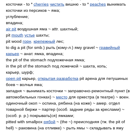
косточки - to *
cherries
чистить
вишню - to *
peaches
вынимать
косточки из персиков ~ яма;
углубление;
впадина;
air pit
воздушная яма ~ attr. шахтный;
pit
mouth
устье
шахты;
pit wood
горн
.
крепежный
лес;
to dig a pit (for smb.) рыть (кому-л.) яму gravel ~
гравийный
карьер
~ анат. ямка, впадина;
the pit of the stomach подложечная ямка;
in the pit of the stomach под ложечкой ~ шахта, копь;
карьер, шурф;
open pit
карьер,
открытая разработка
pit арена для петушиных
боев ~ волчья яма;
западня ~ вынимать косточки ~ заправочно-ремонтный пункт (в
автомобильных гонках) ~
место
для оркестра (в театре) ~ воен.
одиночный окоп ~ оспина, рябина (на коже) ~ амер. отдел
товарной биржи ~ партер (особ. задние ряды за креслами) ~
(особ. p. p.) покрывать(ся) ямками;
pitted with smallpox
рябой
~ (the ~) преисподняя (тж. the pit of
hell) ~ раковина (на отливке) ~ рыть ямы ~ складывать в яму