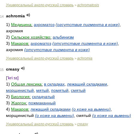
Универсальный англо-русский словарь
achromatosis
>
achromia
14
1)
Медицина:
ахроматоз
(огсутствие пигмента в коже)
,
ахромия
2)
Сельское хозяйство:
альбинизм
3)
Макаров:
ахроматоз
(отсутствие пигмента в коже)
,
ахромия
(отсутствие пигмента в коже)
Универсальный англо-русский словарь
achromia
>
creasy
15
['kriːsɪ]
1)
Общая лексика:
в складках
,
лежащий складками
,
морщинистый
,
мятый
,
помятый
,
смятый
2)
Биология:
складчатый
3)
Жаргон:
пожмаканный
4)
Макаров:
лежащий складками
(о коже на вымени)
,
морщинистый
(о коже на вымени)
, смятый
(о коже на вымени)
Универсальный англо-русский словарь
creasy
>