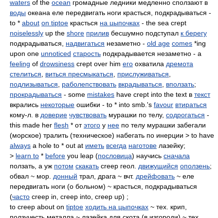
waters
of the
ocean
громадные ледники медленно сползают в
воды
океана еле передвигать ноги красться, подкрадываться -
to *
about
on tiptoe
красться
на цыпочках
- the sea crept
noiselessly
up the
shore
прилив
бесшумно подступал
к берегу
подкрадываться,
надвигаться
незаметно -
old age
comes
*ing
upon one
unnoticed
старость
подкрадывается незаметно - a
feeling
of
drowsiness
crept over him
его
охватила
дремота
стелиться
,
виться пресмыкаться
,
прислуживаться
,
подлизываться
,
раболепствовать
вкрадываться
,
вползать
;
прокрадываться
- some
mistakes
have crept into the text в
текст
вкрались
некоторые
ошибки - to * into smb.'s
favour
втираться
кому-л. в
доверие
чувствовать
мурашки по телу,
содрогаться
-
this made her
flesh
* от
этого
у
нее
по телу мурашки забегали
(морское) тралить (техническое) набегать по инерции > to have
always
a hole to * out at
иметь
всегда
наготове
лазейку;
>
learn to
*
before
you leap (
пословица
) научись
сначала
ползать, а уж
потом
скакать
creep геол.
движущийся
оползень
;
обвал ~ мор.
донный
трал, драга ~ вчт.
дрейфовать
~ еле
передвигать ноги (о больном) ~ красться, подкрадываться
(
часто
creep in, creep into, creep up) ;
to creep about on
tiptoe
ходить на цыпочках
~ тех. крип,
ползучесть металла ~ лазейка для скота (в изгороди) ~ тех.