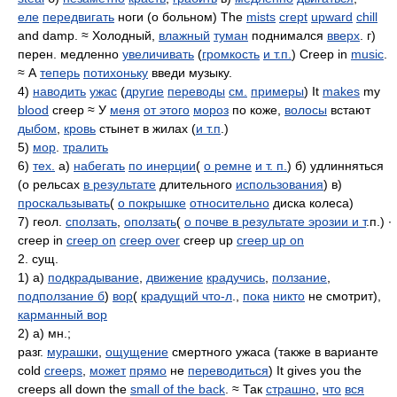
еле
передвигать
ноги (о больном) The
mists
crept
upward
chill
and damp. ≈ Холодный,
влажный
туман
поднимался
вверх
. г)
перен. медленно
увеличивать
(
громкость
и т.п.
) Creep in
music
.
≈ А
теперь
потихоньку
введи музыку.
4)
наводить
ужас
(
другие
переводы
см.
примеры
) It
makes
my
blood
creep ≈ У
меня
от этого
мороз
по коже,
волосы
встают
дыбом
,
кровь
стынет в жилах (
и т.п
.)
5)
мор
.
тралить
6)
тех.
а)
набегать
по инерции
(
о ремне
и т. п.
) б) удлинняться
(о рельсах
в результате
длительного
использования
) в)
проскальзывать
(
о покрышке
относительно
диска колеса)
7) геол.
сползать
,
оползать
(
о почве в результате эрозии и т
.п.) ∙
creep in
creep on
creep over
creep up
creep up on
2. сущ.
1) а)
подкрадывание
,
движение
крадучись
,
ползание
,
подползание б
)
вор
(
крадущий что-л
.,
пока
никто
не смотрит),
карманный вор
2) а) мн.;
разг.
мурашки
,
ощущение
смертного ужаса (также в варианте
cold
creeps
,
может
прямо
не
переводиться
) It gives you the
creeps all down the
small of the back
. ≈ Так
страшно
,
что
вся