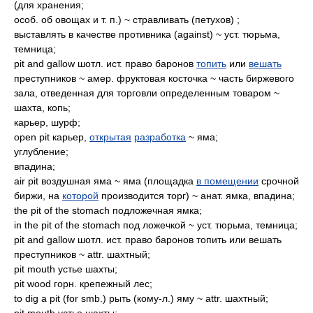
(для хранения;
особ. об овощах и т. п.) ~ стравливать (петухов) ;
выставлять в качестве противника (against) ~ уст. тюрьма,
темница;
pit and gallow шотл. ист. право баронов
топить
или
вешать
преступников ~ амер. фруктовая косточка ~ часть биржевого
зала, отведенная для торговли определенным товаром ~
шахта, копь;
карьер, шурф;
open pit карьер,
открытая
разработка
~ яма;
углубление;
впадина;
air pit воздушная яма ~ яма (площадка
в помещении
срочной
биржи, на
которой
производится торг) ~ анат. ямка, впадина;
the pit of the stomach подложечная ямка;
in the pit of the stomach под ложечкой ~ уст. тюрьма, темница;
pit and gallow шотл. ист. право баронов топить или вешать
преступников ~ attr. шахтный;
pit mouth устье шахты;
pit wood горн. крепежный лес;
to dig a pit (for smb.) рыть (кому-л.) яму ~ attr. шахтный;