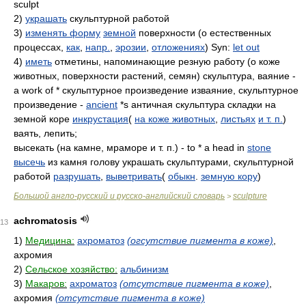
sculpt
2)
украшать
скульптурной работой
3)
изменять форму
земной
поверхности (о естественных
процессах,
как
,
напр.
,
эрозии
,
отложениях
) Syn:
let out
4)
иметь
отметины, напоминающие резную работу (о коже
животных, поверхности растений, семян) скульптура, ваяние -
a work of * скульптурное произведение изваяние, скульптурное
произведение -
ancient
*s античная скульптура складки на
земной коре
инкрустация
(
на коже животных
,
листьях
и т. п.
)
ваять, лепить;
высекать (на камне, мраморе и т. п.) - to * a head in
stone
высечь
из камня голову украшать скульптурами, скульптурной
работой
разрушать
,
выветривать
(
обыкн
.
земную кору
)
Большой англо-русский и русско-английский словарь
sculpture
>
achromatosis
13
1)
Медицина:
ахроматоз
(огсутствие пигмента в коже)
,
ахромия
2)
Сельское хозяйство:
альбинизм
3)
Макаров:
ахроматоз
(отсутствие пигмента в коже)
,
ахромия
(отсутствие пигмента в коже)