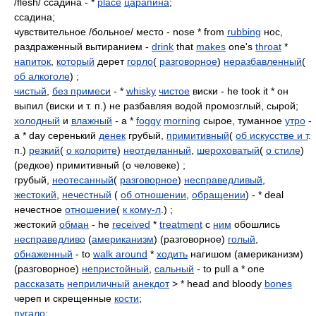
/flesh/ ссадина - *
place
царапина
;
ссадина;
чувствительное /больное/ место - nose * from
rubbing
нос,
раздраженный вытиранием -
drink
that
makes
one's
throat
*
напиток
,
который
дерет
горло
(
разговорное
)
неразбавленный
(
об алкоголе
) ;
чистый
,
без примеси
- *
whisky
чистое
виски - he took it * он
выпил (виски и т. п.) не разбавляя водой промозглый, сырой;
холодный
и
влажный
- a *
foggy
morning
сырое, туманное
утро
-
a * day серенький
денек
грубый,
примитивный
(
об искусстве и т
.
п.)
резкий
(
о колорите
)
неотделанный
,
шероховатый
(
о стиле
)
(редкое) примитивный (о человеке) ;
грубый,
неотесанный
(
разговорное
)
несправедливый
,
жестокий
,
нечестный
(
об отношении
,
обращении
) - * deal
нечестное
отношение
(
к кому-л
.) ;
жестокий
обман
- he
received
*
treatment
с
ним
обошлись
несправедливо
(
американизм
) (разговорное)
голый
,
обнаженный
- to
walk around
*
ходить
нагишом (американизм)
(разговорное)
непристойный
,
сальный
- to pull a * one
рассказать
неприличный
анекдот
> * head and bloody
bones
череп и скрещенные
кости
;
пугало
;