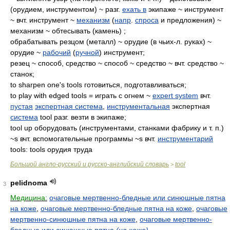
(орудием, инструментом) ~ разг.
ехать в
экипаже ~ инструмент
~ вчт. инструмент ~
механизм
(
напр
.
спроса
и предложения) ~
механизм ~ обтесывать (камень) ;
обрабатывать резцом (металл) ~ орудие (в чьих-л. руках) ~
орудие ~
рабочий
(
ручной
) инструмент;
резец ~ способ, средство ~ способ ~ средство ~ вчт. средство ~
станок;
to sharpen one's tools готовиться, подготавливаться;
to play with edged tools = играть с огнем ~
expert system
вчт.
пустая
экспертная система
,
инструментальная
экспертная
система
tool разг. везти в экипаже;
tool up оборудовать (инструментами, станками фабрику и т. п.)
~s вчт. вспомогательные программы ~s вчт.
инструментарий
tools: tools орудия труда
Большой англо-русский и русско-английский словарь
tool
>
pelidnoma
3
Медицина:
очаговые мертвенно-бледные или синюшные пятна
на коже
,
очаговые мертвенно-бледные пятна на коже
,
очаговые
мертвенно-синюшные пятна на коже
,
очаговые мертвенно-