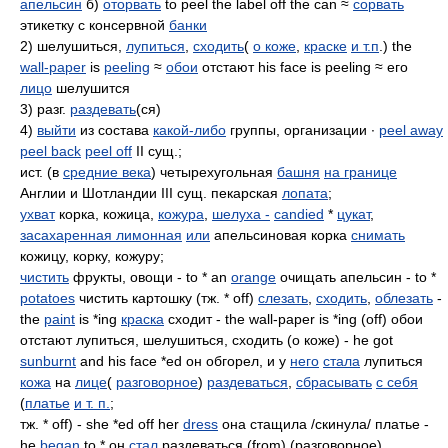
апельсин
б)
оторвать
to peel the label off the can ≈
сорвать
этикетку с консервной
банки
2) шелушиться,
лупиться
,
сходить
(
о коже
,
краске
и т.п
.) the
wall-paper
is
peeling
≈
обои
отстают his face is peeling ≈ его
лицо
шелушится
3) разг.
раздевать
(ся)
4)
выйти
из состава
какой-либо
группы, организации ∙
peel away
peel back
peel off
II сущ.;
ист. (в
средние века
) четырехугольная
башня
на границе
Англии и Шотландии III сущ. пекарская
лопата
;
ухват
корка, кожица,
кожура
,
шелуха -
candied
*
цукат
,
засахаренная лимонная
или
апельсиновая корка
снимать
кожицу, корку, кожуру;
чистить
фрукты, овощи - to * an
orange
очищать апельсин - to *
potatoes
чистить картошку (тж. * off)
слезать
,
сходить
,
облезать
-
the
paint
is *ing
краска
сходит - the wall-paper is *ing (off) обои
отстают лупиться, шелушиться, сходить (о коже) - he got
sunburnt
and his face *ed он обгорел, и у
него
стала
лупиться
кожа
на
лице
(
разговорное
)
раздеваться
,
сбрасывать
с себя
(
платье
и т. п.
;
тж. * off) - she *ed off her
dress
она стащила /скинула/ платье -
he
began
to * он
стал
раздеваться (from) (разговорное)