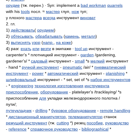
орудие
(тж. перен.) ∙ Syn: implement a
bad workman
quarrels
with his
tools
посл. ≈
мастер
глуп,
нож
туп;
у плохого
мастера
всегда
инструмент
виноват
2. гл.
1)
действовать
(
орудием
)
2)
обтесывать
,
обрабатывать
(
камень
,
металл
)
3)
вытиснять
узор
(
напр.
,
на коже
)
4) разг.
ехать
или
везти
в экипаже ∙
tool up
инструмент -
carpenter's * плотницкий инструмент -
garden
/gardening,
gardener's/ *
садовый
инструмент -
small
*s
мелкий
инструмент
- hand *
ручной инструмент
-
pneumatic
/air/ *
пневматический
инструмент
-
power
*
автоматический
инструмент -
planishing
*
шлифовальный
инструмент - * set, set of *s
набор инструментов
- *
engineering
технология изготовления
инструмента
приспособление
,
оборудование
- platelayer's /tracklaying/ *s
приспособление
для
укладки железнодорожного полотна /
пути/;
путеукладчик
-
drilling
*
буровое оборудование
-
remote handling
*
дистанционный манипулятор
,
телеманипулятор
станок
режущий инструмент
(тж.
cutting
*) резец
пособие
,
руководство
-
reference
*
справочное руководство
-
bibliographical
*