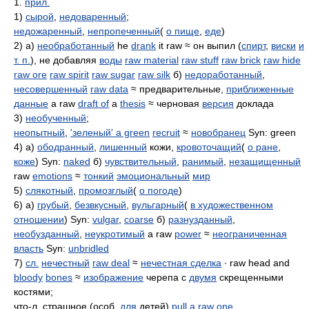
1.
прил.
1)
сырой
,
недоваренный
;
недожаренный
,
непропеченный
(
о пище
,
еде
)
2) а)
необработанный
he
drank
it raw ≈ он выпил (
спирт
,
виски
и
т. п.
), не добавляя
воды
raw material
raw stuff
raw brick
raw hide
raw ore
raw spirit
raw sugar
raw silk
б)
недоработанный
,
несовершенный
raw data
≈ предварительные,
приближенные
данные
a raw
draft of
a
thesis
≈ черновая
версия
доклада
3)
необученный
;
неопытный
,
'зеленый' a green
recruit
≈
новобранец
Syn: green
4) а)
ободранный
,
лишенный
кожи,
кровоточащий
(
о ране
,
коже
) Syn:
naked
б)
чувствительный
,
ранимый
,
незащищенный
raw
emotions
≈
тонкий
эмоциональный
мир
5)
слякотный
,
промозглый
(
о погоде
)
6) а)
грубый
,
безвкусный
,
вульгарный
(
в художественном
отношении
) Syn:
vulgar
,
coarse
б)
разнузданный
,
необузданный
,
неукротимый
a raw
power
≈
неограниченная
власть
Syn:
unbridled
7)
сл.
нечестный
raw deal
≈
нечестная сделка
∙ raw head and
bloody
bones
≈
изображение
черепа с
двумя
скрещенными
костями;
что-л. страшное (особ.
для
детей)
pull a raw one