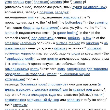
угля
парник
гурт
(
братская
)
могила
(the *)
часто
pl
(автомобильное) заправочно-ремонтный
пункт
(
на автогонках
)
волчья яма, западня
ловушка
,
западня
;
неожиданная
или
непредвиденная
опасность
(the *)
преисподняя, ад (тж. the * of hell, the
bottomless
*) - the
yawning
* зияющая
бездна
,
ад
(
анатомия
) ямка, углубление the * of the
stomach
подложечная ямка - (a
queer
feeling
) in the * of the
stomach (сосет)
под ложечкой
оспина,
рябина
-
a few
*s of the
smallpox
несколько
оспинок - a
surface
marked
by
raindrop
*s
на
поверхности
следы дождевых
капель
раковина - *
corrosion
точечная коррозия
партер, особ. задние
ряды
за креслами - the
*
applauded
loudly
партер
громко
аплодировал оркестровая яма
(тж.
orchestra
*) арена петушиных, собачьих боев
(
американизм
)
часть
биржевого
зала
,
отведенная для торговли
определенным товаром -
wheat
*
пшеничная биржа
(
устаревшее
) тюрьма;
темница (
ботаника
)
пора
(
спортивное
) яма для прыжков (
в
длину
,
в высоту
,
с шестом
)
игровой
зал
(в
казино
)
род
шумной
карточной
игры
площадка
,
куда
скатываются (сбитые)
кегли
(
техническое
)
загрузочный бункер
или
воронка
> to fly /to shoot/
the *
струсить
;