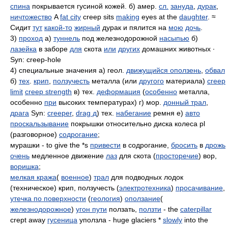
спина
покрывается гусиной кожей. б) амер.
сл.
зануда
,
дурак
,
ничтожество
A
fat city
creep sits
making
eyes at the
daughter
. ≈
Сидит
тут
какой-то
жирный
дурак и пялится на
мою
дочь
.
3)
проход
а)
туннель
под железнодорожной
насыпью
б)
лазейка
в заборе
для
скота
или
других
домашних животных ∙
Syn: creep-hole
4) специальные значения а) геол.
движущийся оползень
,
обвал
б)
тех
.
крип
,
ползучесть
металла (или
другого
материала)
creep
limit
creep strength
в) тех.
деформация
(
особенно
металла,
особенно
при
высоких температурах) г) мор.
донный трал
,
драга
Syn:
creeper
,
drag д
) тех.
набегание
ремня е)
авто
проскальзывание
покрышки относительно диска колеса pl
(разговорное)
содрогание
;
мурашки - to give the *s
привести
в содрогание,
бросить
в
дрожь
очень
медленное движение
лаз
для скота (
просторечие
) вор,
воришка
;
мелкая кража
(
военное
)
трал
для подводных лодок
(техническое) крип, ползучесть (
электротехника
)
просачивание
,
утечка по поверхности
(
геология
)
оползание
(
железнодорожное
)
угон пути
ползать,
ползти
- the
caterpillar
crept away
гусеница
уползла - huge glaciers *
slowly
into the