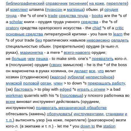
библиографический
справочник
тиснение
(
на коже
,
переплете
)
pl
комплект
штампа (
пуансон
и
матрица
) обыкн. pl
орудия
труда
- the *s of one's
trade
средства труда
-
books
are the *s of
a
scholar
книги - орудия труда ученого
средства
- the *s of
oratory
средства ораторского искусства - the
chief
*s of a
critic
основные средства
литературной критики - you have to
learn
the
*s of your trade
без
практических навыков
невозможно
овладеть
специальностью обыкн. (презрительное) орудие (в чьих-л.
руках),
марионетка
- a mere *
всего-навсего
орудие;
не
больше
чем
пешка
- to make smb. one's *
превратить
кого-л.
в (послушное) орудие (
своих
замыслов) - he is the * of the boss
он марионетка в руках хозяина, он
делает
все
,
что
велит
хозяин (студенческое) (
жаргон
)
зубрила
(
непристойное
)
мужской
половой
орган
,
член
> to down *s
прекращать работу
,
(за)
бастовать
> to play with
edged
*s
играть с огнем
> a bad
workman
quarrels with his *s (
пословица
) у плохого работника во
всем
виноват инструмент действовать (орудием,
инструментом)
подвергать механической обработке
обтесывать (камень)
оборудовать
(
инструментами
,
станками
и
т. п.
) вытиснять узор (на коже, переплете) (разговорное) везти
кого-л. (в экипаже и т. п.) - let me * you
down to
the
station