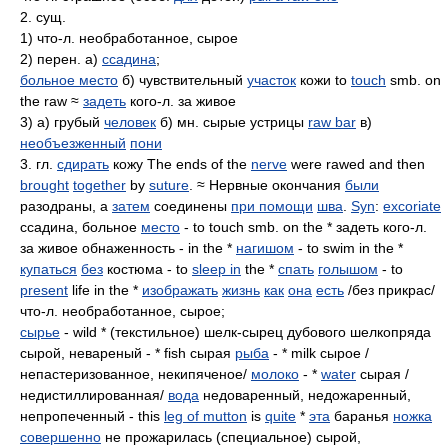
2. сущ.
1) что-л. необработанное, сырое
2) перен. а)
ссадина
;
больное место
б) чувствительный
участок
кожи to
touch
smb. on
the raw ≈
задеть
кого-л. за живое
3) а) грубый
человек
б) мн. сырые устрицы
raw bar
в)
необъезженный
пони
3. гл.
сдирать
кожу The ends of the
nerve
were rawed and then
brought
together
by
suture
. ≈ Нервные окончания
были
разодраны, а
затем
соединены
при помощи
шва
.
Syn
:
excoriate
ссадина, больное
место
- to touch smb. on the * задеть кого-л.
за живое обнаженность - in the *
нагишом
- to swim in the *
купаться
без
костюма - to
sleep in
the *
спать
голышом
- to
present
life in the *
изображать
жизнь
как
она
есть
/без прикрас/
что-л. необработанное, сырое;
сырье
- wild * (текстильное) шелк-сырец дубового шелкопряда
сырой, невареный - * fish сырая
рыба
- * milk сырое /
непастеризованное, некипяченое/
молоко
- *
water
сырая /
недистиллированная/
вода
недоваренный, недожаренный,
непропеченный - this
leg of mutton
is
quite
*
эта
баранья
ножка
совершенно
не прожарилась (специальное) сырой,