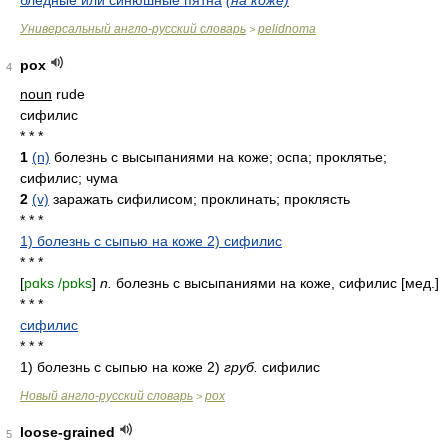
бледные или синюшные пятна
(на коже)
Универсальный англо-русский словарь
pelidnoma
>
pox
4
noun
rude
сифилис
* * *
1
(n)
болезнь с высыпаниями на коже; оспа; проклятье;
сифилис; чума
2
(v)
заражать сифилисом; проклинать; проклясть
* * *
1) болезнь с сыпью на коже 2) сифилис
* * *
[
pɑks /pɒks
]
n.
болезнь с высыпаниями на коже, сифилис [мед.]
* * *
сифилис
* * *
1) болезнь с сыпью на коже 2)
груб.
сифилис
Новый англо-русский словарь
pox
>
loose-grained
5