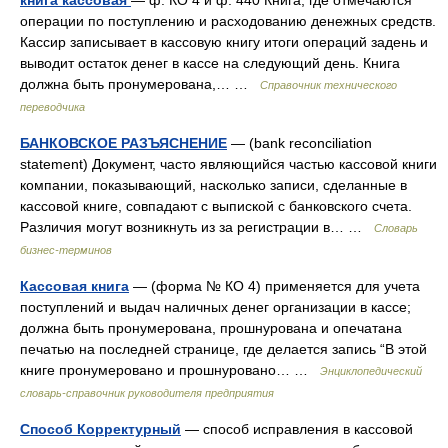
книга кассовая
— ф. КО 4 и ф. 440 Книга, где отмечаются
операции по поступлению и расходованию денежных средств.
Кассир записывает в кассовую книгу итоги операций задень и
выводит остаток денег в кассе на следующий день. Книга
должна быть пронумерована,… …
Справочник технического
переводчика
БАНКОВСКОЕ РАЗЪЯСНЕНИЕ
— (bank reconciliation
statement) Документ, часто являющийся частью кассовой книги
компании, показывающий, насколько записи, сделанные в
кассовой книге, совпадают с выпиской с банковского счета.
Различия могут возникнуть из за регистрации в… …
Словарь
бизнес-терминов
Кассовая книга
— (форма № КО 4) применяется для учета
поступлений и выдач наличных денег организации в кассе;
должна быть пронумерована, прошнурована и опечатана
печатью на последней странице, где делается запись “В этой
книге пронумеровано и прошнуровано… …
Энциклопедический
словарь-справочник руководителя предприятия
Способ Корректурный
— способ исправления в кассовой