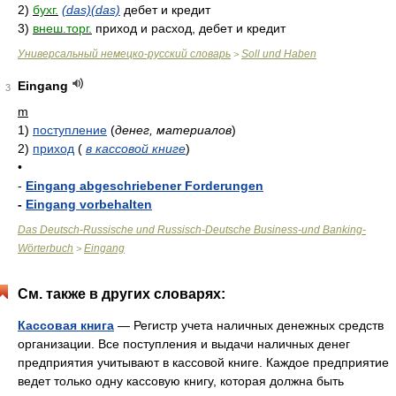
2)
бухг.
(das)(das)
дебет и кредит
3)
внеш.торг.
приход и расход, дебет и кредит
Универсальный немецко-русский словарь
Soll und Haben
>
Eingang
3
m
1)
поступление
(
денег, материалов
)
2)
приход
(
в кассовой книге
)
•
-
Eingang abgeschriebener Forderungen
-
Eingang vorbehalten
Das Deutsch-Russische und Russisch-Deutsche Business-und Banking-
Wörterbuch
Eingang
>
См. также в других словарях:
Кассовая книга
— Регистр учета наличных денежных средств
организации. Все поступления и выдачи наличных денег
предприятия учитывают в кассовой книге. Каждое предприятие
ведет только одну кассовую книгу, которая должна быть