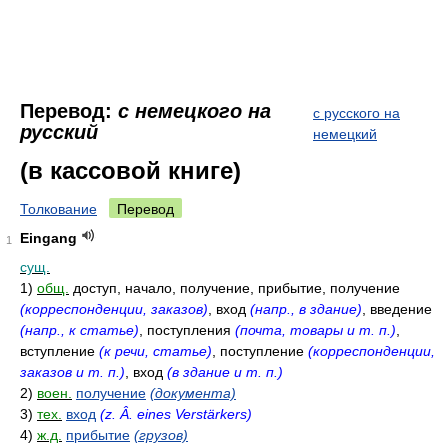
Перевод:
с немецкого на
с русского на
русский
немецкий
(в кассовой книге)
Толкование
Перевод
Eingang
1
сущ.
1)
общ.
доступ, начало, получение, прибытие, получение
(корреспонденции, заказов)
, вход
(напр., в здание)
, введение
(напр., к статье)
, поступления
(почта, товары и т. п.)
,
вступление
(к речи, статье)
, поступление
(корреспонденции,
заказов и т. п.)
, вход
(в здание и т. п.)
2)
воен.
получение
(документа)
3)
тех.
вход
(z. Â. eines Verstärkers)
4)
ж.д.
прибытие
(грузов)