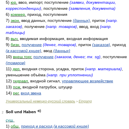
5)
юр.
ввоз, импорт, поступление
(заявки, документации,
корреспонденции)
, поступление
(заявления, документа)
6)
коммер.
приход, поступления
7)
экон.
ввод данных, поступление
(данных)
, приток
(напр.
заказов)
, получение
(напр. товаров)
, ввод, вход
(напр.
таблицы)
8)
выч.
вводимая информация, входная информация
9)
бизн.
получение
(денег, товаров)
, приток
(заказов)
, приход
(в кассовой книге)
, ввод
(данных)
10)
внеш.торг.
получение
(заказов, денег; тк. sg)
, поступление
(товаров)
11)
дер.
входная сторона, усадка, приток
(напр. материала)
,
уменьшение объёма
(напр. при уплотнении)
12)
гидравл.
входной сигнал,
управляющее воздействие
13)
пож.
входной патрубок, штуцер
14)
рег.
вход звена
Универсальный немецко-русский словарь
Eingang
>
Soll und Haben
2
сущ.
1)
общ.
приход и расход
(в кассовой книге)