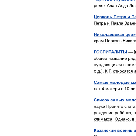
ролях
Алан
Алда
Ло
Церковь
Петра
и
П
Петра
и
Павла
Здан
Николаевская
церк
храм
Церковь
Никол
ГОСПИТАЛИТЫ
— [
общее
название
ряд
нуждающихся
в
пом
т
.
д
.).
К
Г
.
относятся
Самые
молодые
ма
лет
4
матери
в
10
ле
Список
самых
мол
науке
Принято
счита
рождение
ребёнка
,
н
климакса
.
Однако
,
в
Казанский
военны