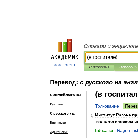
Словари и энциклоп
academic.ru
Толкования
Переводы
Перевод:
с русского на анг
(в госпитал
С английского на:
Русский
Толкование
Перев
С русского на:
Институт
Рагона
пр
1
технологическом
и
Все языки
Education:
Ragon
Ins
Адыгейский