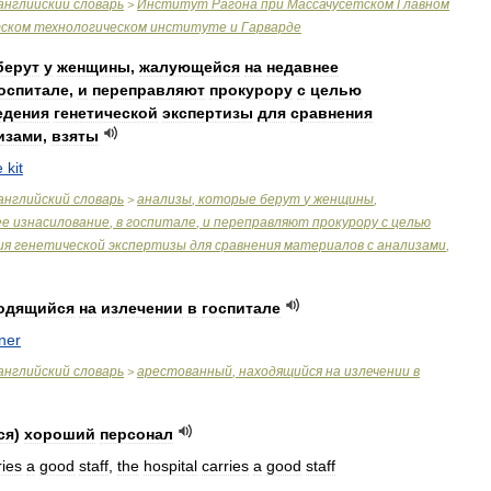
английский
словарь
Институт
Рагона
при
Массачусетском
Главном
>
тском
технологическом
институте
и
Гарварде
берут
у
женщины
,
жалующейся
на
недавнее
оспитале
,
и
переправляют
прокурору
с
целью
едения
генетической
экспертизы
для
сравнения
изами
,
взяты
e
kit
английский
словарь
анализы
,
которые
берут
у
женщины
,
>
ее
изнасилование
,
в
госпитале
,
и
переправляют
прокурору
с
целью
ия
генетической
экспертизы
для
сравнения
материалов
с
анализами
,
одящийся
на
излечении
в
госпитале
ner
английский
словарь
арестованный
,
находящийся
на
излечении
в
>
ся
)
хороший
персонал
ries
a
good
staff
,
the
hospital
carries
a
good
staff