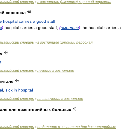
английский
словарь
в
госпитале
(
имеется
)
хороший
персонал
>
ий
персонал
e
hospital
carries
a
good
staff
я
)
hospital
carries
a
good
staff
,
(
имеется
)
the
hospital
carries
a
английский
словарь
в
госпитале
хороший
персонал
>
е
e
английский
словарь
лечение
в
госпитале
>
питале
al
,
sick
in
hospital
английский
словарь
на
излечении
в
госпитале
>
тале
для
дизентерийных
больных
английский
словарь
отделение
в
госпитале
для
дизентерийных
>