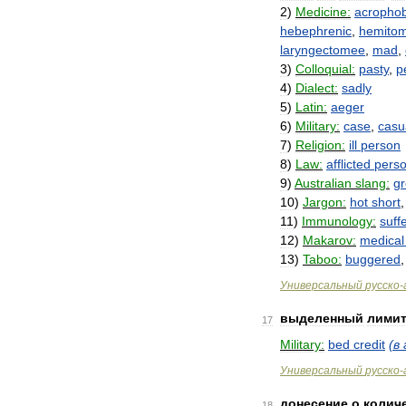
2
)
Medicine:
acropho
hebephrenic
,
hemitom
laryngectomee
,
mad
,
3
)
Colloquial:
pasty
,
p
4
)
Dialect:
sadly
5
)
Latin:
aeger
6
)
Military:
case
,
casu
7
)
Religion:
ill
person
8
)
Law:
afflicted
pers
9
)
Australian
slang:
g
10
)
Jargon:
hot
short
11
)
Immunology:
suff
12
)
Makarov:
medical
13
)
Taboo:
buggered
Универсальный
русско
-
выделенный
лими
17
Military:
bed
credit
(
в
Универсальный
русско
-
донесение
о
колич
18