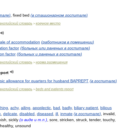
тале
)
,
fixed
bed
(
в
стационарном
госпитале
)
английский
словарь
коечное
место
>
ale
of
accommodation
(
работников
в
помещении
)
tion
factor
(
больных
или
раненых
в
госпитале
)
ion
factor
(
больных
и
раненых
в
госпитале
)
английский
словарь
норма
размещения
>
eport
sic
allowance
for
quarters
for
husband
BAPREPT
(
в
госпитале
)
английский
словарь
beds
and
patients
report
>
hing
,
achy
,
ailing
,
apoplectic
,
bad
,
badly
,
biliary
patient
,
bilious
k
,
delicate
,
disabled
,
diseased
,
ill
,
inmate
(
в
госпитале
)
,
invalid
,
kish
,
sickly
(
о
виде
и
т
.
п
.)
,
sore
,
stricken
,
struck
,
tender
,
touchy
,
healthy
,
unsound