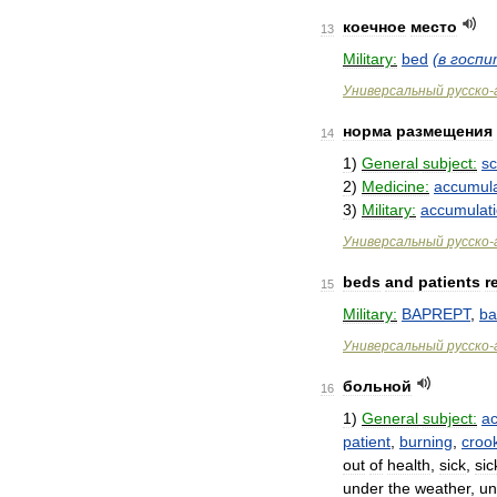
коечное
место
13
Military:
bed
(
в
госпи
Универсальный
русско
-
норма
размещения
14
1
)
General
subject:
sc
2
)
Medicine:
accumula
3
)
Military:
accumulat
Универсальный
русско
-
beds
and
patients
r
15
Military:
BAPREPT
,
ba
Универсальный
русско
-
больной
16
1
)
General
subject:
ac
patient
,
burning
,
croo
out
of
health
,
sick
,
sic
under
the
weather
,
un