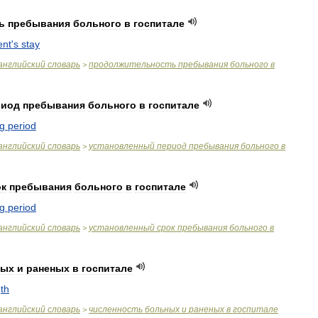
ь
пребывания
больного
в
госпитале
ent
'
s
stay
английский
словарь
продолжительность
пребывания
больного
в
>
риод
пребывания
больного
в
госпитале
ng
period
английский
словарь
установленный
период
пребывания
больного
в
>
ок
пребывания
больного
в
госпитале
ng
period
английский
словарь
установленный
срок
пребывания
больного
в
>
ных
и
раненых
в
госпитале
th
английский
словарь
численность
больных
и
раненых
в
госпитале
>