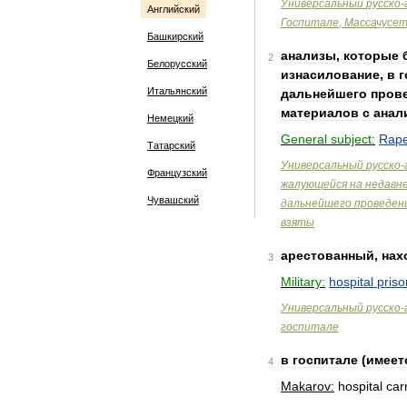
Универсальный
русско
-
Английский
Госпитале
,
Массачусе
Башкирский
анализы
,
которые
2
Белорусский
изнасилование
,
в
г
Итальянский
дальнейшего
пров
материалов
с
анал
Немецкий
General
subject:
Rap
Татарский
Универсальный
русско
-
Французский
жалующейся
на
недавн
Чувашский
дальнейшего
проведен
взяты
арестованный
,
нах
3
Military:
hospital
priso
Универсальный
русско
-
госпитале
в
госпитале
(
имеет
4
Makarov:
hospital
car