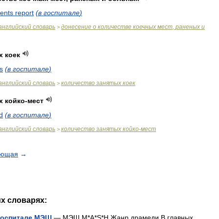
ients
report
(
в
госпитале
)
английский
словарь
донесение
о
количестве
коечных
мест
,
раненых
и
>
х
коек
s
(
в
госпитале
)
английский
словарь
количество
занятых
коек
>
х
койко
-
мест
d
(
в
госпитале
)
английский
словарь
количество
занятых
койко
-
мест
>
ующая
→
их
словарях:
госпитале
МЭШ
—
МЭШ
M
*
A
*
S
*
H
Жанр
драмеди
В
главных