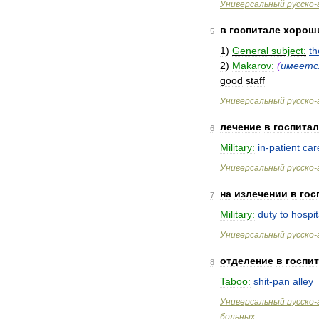
Универсальный
русско
-
в
госпитале
хорош
5
1
)
General
subject:
th
2
)
Makarov:
(
имеетс
good
staff
Универсальный
русско
-
лечение
в
госпитал
6
Military:
in
-
patient
car
Универсальный
русско
-
на
излечении
в
гос
7
Military:
duty
to
hospit
Универсальный
русско
-
отделение
в
госпи
8
Taboo:
shit
-
pan
alley
Универсальный
русско
-
больных