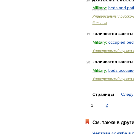
Military:
beds
and
pat
Универсальный
русско
-
больных
количество
заняты
19
Military:
occupied
bed
Универсальный
русско
-
количество
заняты
20
Military:
beds
occupie
Универсальный
русско
-
Страницы
След
1
2
См
.
также
в
друг
Чёртова
служба
в