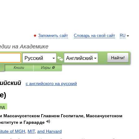
Запомнить сайт
Словарь на свой сайт
RU
едии на Академике
Найти!
Книги
Игры ⚽
лийский
с английского на русский
е)
од
и
Массачусетском
Главном
Госпитале
,
Массачусетском
нституте
и
Гарварде
titute
of
MGH
,
MIT
,
and
Harvard