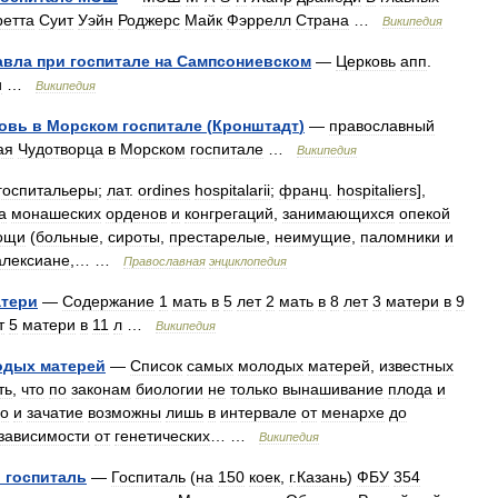
ретта
Суит
Уэйн
Роджерс
Майк
Фэррелл
Страна
…
Википедия
авла
при
госпитале
на
Сампсониевском
—
Церковь
апп
.
и
…
Википедия
овь
в
Морском
госпитале
(
Кронштадт
)
—
православный
ая
Чудотворца
в
Морском
госпитале
…
Википедия
госпитальеры
;
лат
.
ordines
hospitalarii
;
франц
.
hospitaliers
],
а
монашеских
орденов
и
конгрегаций
,
занимающихся
опекой
ощи
(
больные
,
сироты
,
престарелые
,
неимущие
,
паломники
и
алексиане
,… …
Православная
энциклопедия
тери
—
Содержание
1
мать
в
5
лет
2
мать
в
8
лет
3
матери
в
9
т
5
матери
в
11
л
…
Википедия
одых
матерей
—
Список
самых
молодых
матерей
,
известных
ть
,
что
по
законам
биологии
не
только
вынашивание
плода
и
о
и
зачатие
возможны
лишь
в
интервале
от
менархе
до
зависимости
от
генетических
… …
Википедия
й
госпиталь
—
Госпиталь
(
на
150
коек
,
г
.
Казань
)
ФБУ
354