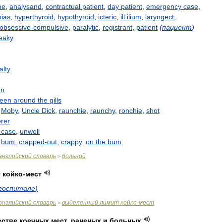
be
,
analysand
,
contractual
patient
,
day
patient
,
emergency
case
,
ias
,
hyperthyroid
,
hypothyroid
,
icteric
,
ill
ilium
,
laryngect
,
obsessive
-
compulsive
,
paralytic
,
registrant
,
patient
(
пациент
)
eaky
alty
on
reen
around
the
gills
,
Moby
,
Uncle
Dick
,
raunchie
,
raunchy
,
ronchie
,
shot
erer
case
,
unwell
,
bum
,
crapped
-
out
,
crappy
,
on
the
bum
английский
словарь
больной
>
т
койко
-
мест
госпитале
)
английский
словарь
выделенный
лимит
койко
-
мест
>
естве
коечных
мест
,
раненых
и
больных