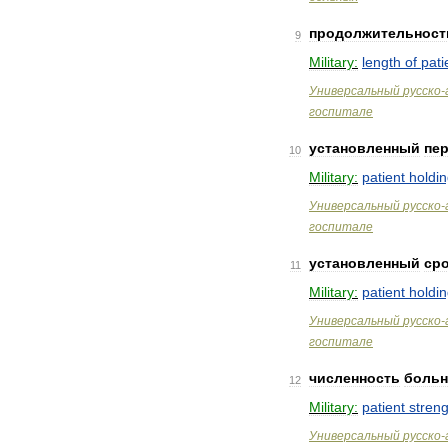
продолжительност
9
Military:
length
of
pati
Универсальный
русско
-
госпитале
установленный
пе
10
Military:
patient
holdi
Универсальный
русско
-
госпитале
установленный
ср
11
Military:
patient
holdi
Универсальный
русско
-
госпитале
численность
боль
12
Military:
patient
streng
Универсальный
русско
-