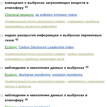
извещение о выбросах загрязняющих веществ в
13
атмосферу
Chemical weapons:
air pollution emission notice
Универсальный русско-английский словарь
извещение о выбросах
>
загрязняющих веществ в атмосферу
индекс раскрытия информации о выбросах парниковых
14
газов
Ecology:
Carbon Disclosure Leadership Index
Универсальный русско-английский словарь
индекс раскрытия
>
информации о выбросах парниковых газов
наблюдение и накопление данных о выбросах
15
Ecology:
discharge monitoring
,
emission monitoring
Универсальный русско-английский словарь
наблюдение и накопление
>
данных о выбросах
наблюдение и накопление данных о выбросах в
16
атмосферу