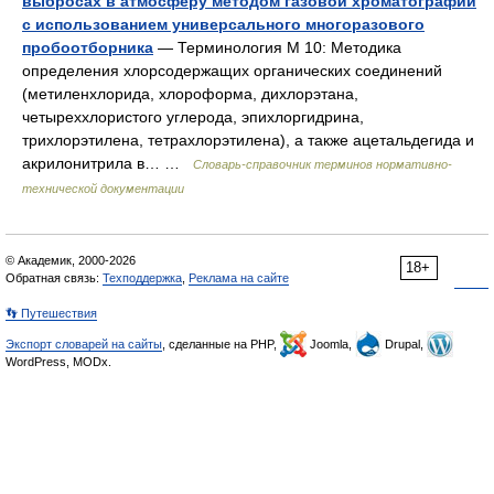
выбросах в атмосферу методом газовой хроматографии
с использованием универсального многоразового
пробоотборника
— Терминология М 10: Методика
определения хлорсодержащих органических соединений
(метиленхлорида, хлороформа, дихлорэтана,
четыреххлористого углерода, эпихлоргидрина,
трихлорэтилена, тетрахлорэтилена), а также ацетальдегида и
акрилонитрила в… …
Словарь-справочник терминов нормативно-
технической документации
© Академик, 2000-2026
18+
Обратная связь:
Техподдержка
,
Реклама на сайте
👣 Путешествия
Экспорт словарей на сайты
, сделанные на PHP,
Joomla,
Drupal,
WordPress, MODx.