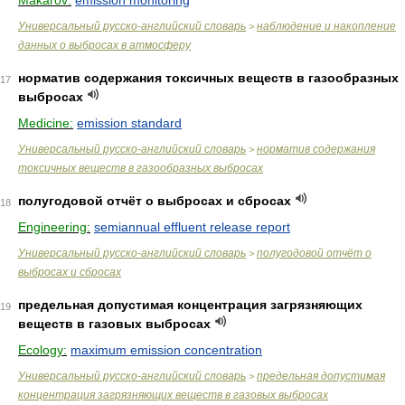
Makarov:
emission monitoring
Универсальный русско-английский словарь
наблюдение и накопление
>
данных о выбросах в атмосферу
норматив содержания токсичных веществ в газообразных
17
выбросах
Medicine:
emission standard
Универсальный русско-английский словарь
норматив содержания
>
токсичных веществ в газообразных выбросах
полугодовой отчёт о выбросах и сбросах
18
Engineering:
semiannual effluent release report
Универсальный русско-английский словарь
полугодовой отчёт о
>
выбросах и сбросах
предельная допустимая концентрация загрязняющих
19
веществ в газовых выбросах
Ecology:
maximum emission concentration
Универсальный русско-английский словарь
предельная допустимая
>
концентрация загрязняющих веществ в газовых выбросах