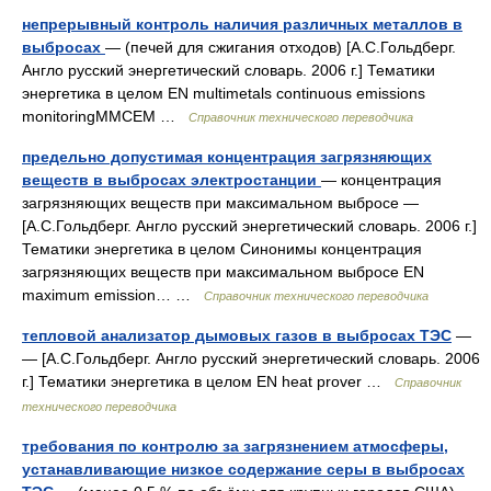
непрерывный контроль наличия различных металлов в
выбросах
— (печей для сжигания отходов) [А.С.Гольдберг.
Англо русский энергетический словарь. 2006 г.] Тематики
энергетика в целом EN multimetals continuous emissions
monitoringMMCEM …
Справочник технического переводчика
предельно допустимая концентрация загрязняющих
веществ в выбросах электростанции
— концентрация
загрязняющих веществ при максимальном выбросе —
[А.С.Гольдберг. Англо русский энергетический словарь. 2006 г.]
Тематики энергетика в целом Синонимы концентрация
загрязняющих веществ при максимальном выбросе EN
maximum emission… …
Справочник технического переводчика
тепловой анализатор дымовых газов в выбросах ТЭС
—
— [А.С.Гольдберг. Англо русский энергетический словарь. 2006
г.] Тематики энергетика в целом EN heat prover …
Справочник
технического переводчика
требования по контролю за загрязнением атмосферы,
устанавливающие низкое содержание серы в выбросах