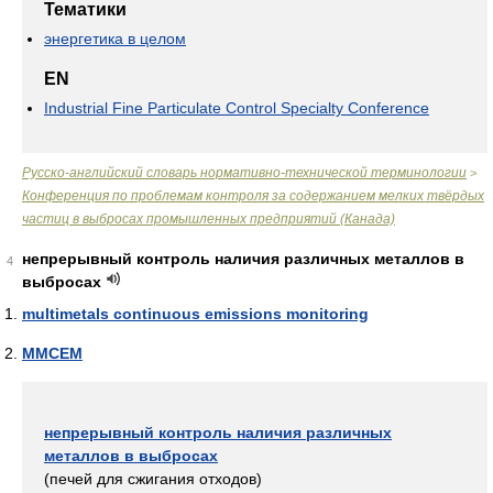
Тематики
энергетика в целом
EN
Industrial Fine Particulate Control Specialty Conference
Русско-английский словарь нормативно-технической терминологии
>
Конференция по проблемам контроля за содержанием мелких твёрдых
частиц в выбросах промышленных предприятий (Канада)
непрерывный контроль наличия различных металлов в
4
выбросах
multimetals continuous emissions monitoring
MMCEM
непрерывный контроль наличия различных
металлов в выбросах
(печей для сжигания отходов)