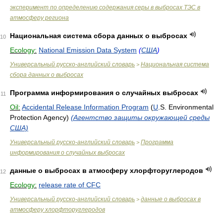
эксперимент по определению содержания серы в выбросах ТЭС в
атмосферу региона
Национальная система сбора данных о выбросах
10
Ecology:
National Emission Data System
(
США
)
Универсальный русско-английский словарь
Национальная система
>
сбора данных о выбросах
Программа информирования о случайных выбросах
11
Oil:
Accidental Release Information Program
(
U
.S. Environmental
Protection Agency)
(Агентство защиты окружающей среды
США)
Универсальный русско-английский словарь
Программа
>
информирования о случайных выбросах
данные о выбросах в атмосферу хлорфторуглеродов
12
Ecology:
release rate of CFC
Универсальный русско-английский словарь
данные о выбросах в
>
атмосферу хлорфторуглеродов