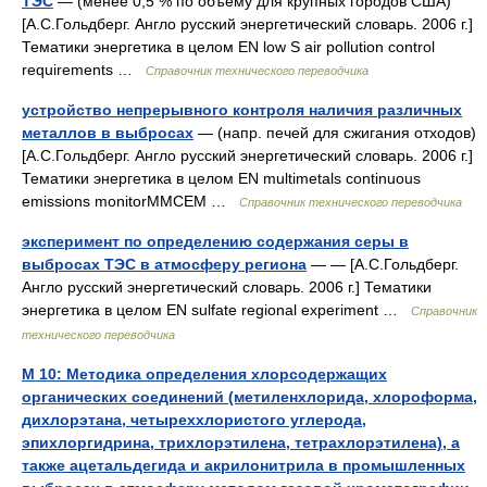
ТЭС
— (менее 0,5 % по объёму для крупных городов США)
[А.С.Гольдберг. Англо русский энергетический словарь. 2006 г.]
Тематики энергетика в целом EN low S air pollution control
requirements …
Справочник технического переводчика
устройство непрерывного контроля наличия различных
металлов в выбросах
— (напр. печей для сжигания отходов)
[А.С.Гольдберг. Англо русский энергетический словарь. 2006 г.]
Тематики энергетика в целом EN multimetals continuous
emissions monitorMMCEM …
Справочник технического переводчика
эксперимент по определению содержания серы в
выбросах ТЭС в атмосферу региона
— — [А.С.Гольдберг.
Англо русский энергетический словарь. 2006 г.] Тематики
энергетика в целом EN sulfate regional experiment …
Справочник
технического переводчика
М 10: Методика определения хлорсодержащих
органических соединений (метиленхлорида, хлороформа,
дихлорэтана, четыреххлористого углерода,
эпихлоргидрина, трихлорэтилена, тетрахлорэтилена), а
также ацетальдегида и акрилонитрила в промышленных