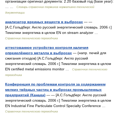
организации оригинал документа: 2.20 базовый год (base year):
… …
Словарь-справочник терминов нормативно-технической
документации
анализатор вредных веществ в выбросах
— —
[А.С.Гольдберг. Англо русский энергетический словарь. 2006 г.]
Тематики энергетика в целом EN on stream analyzer …
Справочник технического переводчика
аттестованное устройство контроля наличия
определённого металла в выбросах
— (напр. печей для
сжигания отходов) [А.С.Гольдберг. Англо русский
энергетический словарь. 2006 г.] Тематики энергетика в целом
EN certified metal emissions monitor …
Справочник технического
переводчика
Конференция по проблемам контроля за содержанием
мелких твёрдых частиц в выбросах промышленных
предприятий (Канада)
— — [А.С.Гольдберг. Англо русский
энергетический словарь. 2006 г.] Тематики энергетика в целом
EN Industrial Fine Particulate Control Specialty Conference …
Справочник технического переводчика