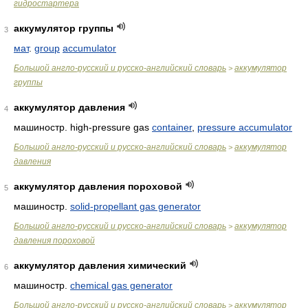
гидростартера
аккумулятор группы
3
мат
.
group
accumulator
Большой англо-русский и русско-английский словарь
аккумулятор
>
группы
аккумулятор давления
4
машиностр. high-pressure gas
container
,
pressure accumulator
Большой англо-русский и русско-английский словарь
аккумулятор
>
давления
аккумулятор давления пороховой
5
машиностр.
solid-propellant gas generator
Большой англо-русский и русско-английский словарь
аккумулятор
>
давления пороховой
аккумулятор давления химический
6
машиностр.
chemical gas generator
Большой англо-русский и русско-английский словарь
аккумулятор
>