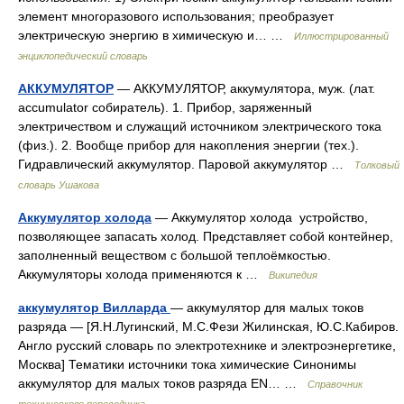
элемент многоразового использования; преобразует
электрическую энергию в химическую и… …
Иллюстрированный
энциклопедический словарь
АККУМУЛЯТОР
— АККУМУЛЯТОР, аккумулятора, муж. (лат.
accumulator собиратель). 1. Прибор, заряженный
электричеством и служащий источником электрического тока
(физ.). 2. Вообще прибор для накопления энергии (тех.).
Гидравлический аккумулятор. Паровой аккумулятор …
Толковый
словарь Ушакова
Аккумулятор холода
— Аккумулятор холода устройство,
позволяющее запасать холод. Представляет собой контейнер,
заполненный веществом с большой теплоёмкостью.
Аккумуляторы холода применяются к …
Википедия
аккумулятор Вилларда
— аккумулятор для малых токов
разряда — [Я.Н.Лугинский, М.С.Фези Жилинская, Ю.С.Кабиров.
Англо русский словарь по электротехнике и электроэнергетике,
Москва] Тематики источники тока химические Синонимы
аккумулятор для малых токов разряда EN… …
Справочник