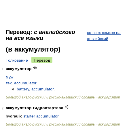
Перевод:
с английского
со всех языков на
на все языки
английский
(в аккумулятор)
Толкование
Перевод
аккумулятор
1
муж
.;
тех.
accumulator
м.
battery
,
accumulator
.
Большой англо-русский и русско-английский словарь
аккумулятор
>
аккумулятор гидростартера
2
hydraulic
starter
accumulator
Большой англо-русский и русско-английский словарь
аккумулятор
>