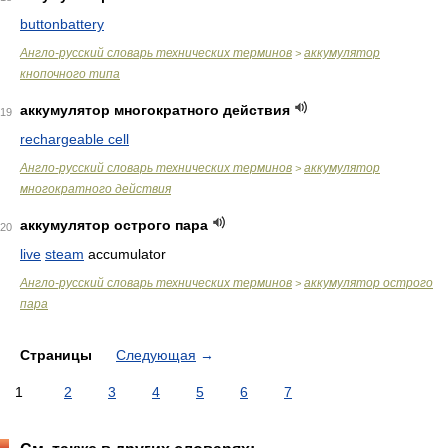
buttonbattery
Англо-русский словарь технических терминов
аккумулятор
>
кнопочного типа
аккумулятор многократного действия
19
rechargeable cell
Англо-русский словарь технических терминов
аккумулятор
>
многократного действия
аккумулятор острого пара
20
live
steam
accumulator
Англо-русский словарь технических терминов
аккумулятор острого
>
пара
Страницы
Следующая
→
1
2
3
4
5
6
7