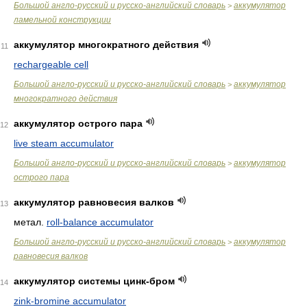
Большой англо-русский и русско-английский словарь
аккумулятор
>
ламельной конструкции
аккумулятор многократного действия
11
rechargeable cell
Большой англо-русский и русско-английский словарь
аккумулятор
>
многократного действия
аккумулятор острого пара
12
live steam accumulator
Большой англо-русский и русско-английский словарь
аккумулятор
>
острого пара
аккумулятор равновесия валков
13
метал.
roll-balance accumulator
Большой англо-русский и русско-английский словарь
аккумулятор
>
равновесия валков
аккумулятор системы цинк-бром
14
zink-bromine accumulator