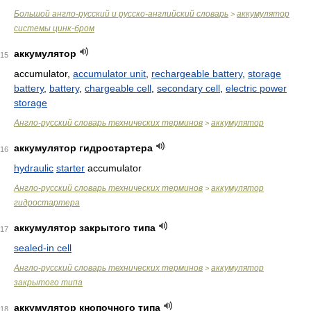
Большой англо-русский и русско-английский словарь
аккумулятор
>
системы цинк-бром
аккумулятор
15
accumulator,
accumulator unit
,
rechargeable battery
,
storage
battery
,
battery
,
chargeable cell
,
secondary cell
,
electric power
storage
Англо-русский словарь технических терминов
аккумулятор
>
аккумулятор гидростартера
16
hydraulic
starter
accumulator
Англо-русский словарь технических терминов
аккумулятор
>
гидростартера
аккумулятор закрытого типа
17
sealed-in cell
Англо-русский словарь технических терминов
аккумулятор
>
закрытого типа
аккумулятор кнопочного типа
18