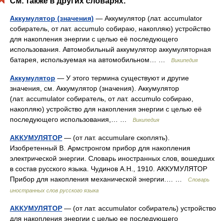
См. также в других словарях:
Аккумулятор (значения)
— Аккумулятор (лат. accumulator
собиратель, от лат. accumulo собираю, накопляю) устройство
для накопления энергии с целью её последующего
использования. Автомобильный аккумулятор аккумуляторная
батарея, используемая на автомобильном… …
Википедия
Аккумулятор
— У этого термина существуют и другие
значения, см. Аккумулятор (значения). Аккумулятор
(лат. accumulator собиратель, от лат. accumulo собираю,
накопляю) устройство для накопления энергии с целью её
последующего использования,… …
Википедия
АККУМУЛЯТОР
— (от лат. accumulare скоплять).
Изобретенный В. Армстронгом прибор для накопления
электрической энергии. Словарь иностранных слов, вошедших
в состав русского языка. Чудинов А.Н., 1910. АККУМУЛЯТОР
Прибор для накопления механической энергии.… …
Словарь
иностранных слов русского языка
АККУМУЛЯТОР
— (от лат. accumulator собиратель) устройство
для накопления энергии с целью ее последующего