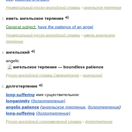
Универсальный русско-английский словарь
ангельское терпение
>
иметь ангельское терпение
3
General subject:
have the patience of an angel
Универсальный русско-английский словарь
иметь ангельское
>
терпение
ангельский
4
angelic
♢
ангельское терпение — boundless patience
Русско-английский словарь Смирнитского
ангельский
>
долготерпение
5
long-suffering
имя существительное:
longanimity
(долготерпение)
angelic patience
(
ангельское терпение
,
долготерпение
)
long-suffering
(долготерпение)
Русско-английский синонимический словарь
долготерпение
>