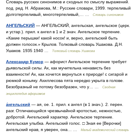
Словарь русских синонимов и сходных по смыслу выражений.
под. ред. Н. Абрамова, М.: Русские словари, 1999. терпеливый
долготерпеливый, многотерпеливый,… …
Словарь синонимов
АНГЕЛЬСКИЙ
— АНГЕЛЬСКИЙ, ангельская, ангельское (церк.
и устар.). прил. к ангел в 1 и 2 знач. Ангельское терпение.
«Какие перышки! какой носок! и, верно, ангельский быть
должен голосок.» Крылов. Толковый словарь Ушакова. Д.Н.
Ушаков. 1935 1940 …
Толковый словарь Ушакова
Александр Кумор
— афорист Ангельское терпение требует
дьявольской силы. Ах, как мучительна ненависть без
взаимности! Ах, как хочется вернуться к природе! с сигарой и
рюмкой коньяку. Ахиллесова пята нередко укрыта в голове.
Безобразный не потому безобразен, что у… …
Сводная
энциклопедия афоризмов
а́нгельский
— ая, ое. 1. прил. к ангел (в 1 знач.). 2. перен.
разг. Отличающийся чрезвычайной кротостью, нежностью,
добротой. Ангельский характер. Ангельское терпение.
Ангельская улыбка. Ангельский голос. □ Зная ее [Верочки]
ангельский нрав, я уверен, она… …
Малый академический словарь