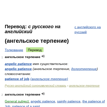
Перевод:
с русского на
с английского на
английский
русский
(ангельское терпение)
Толкование
Перевод
ангельское терпение
1
angelic patience
имя существительное:
angelic patience
(ангельское терпение,
долготерпение
)
словосочетание:
patience of job
(ангельское терпение)
Русско-английский синонимический словарь
ангельское терпение
>
ангельское терпение
2
General subject:
angelic patience
,
saintly patience
,
the patience of
Job
,
patience of a saint