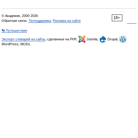
© Академик, 2000-2026
18+
Обратная связь:
Техподдержка
,
Реклама на сайте
👣 Путешествия
Экспорт словарей на сайты
, сделанные на PHP,
Joomla,
Drupal,
WordPress, MODx.