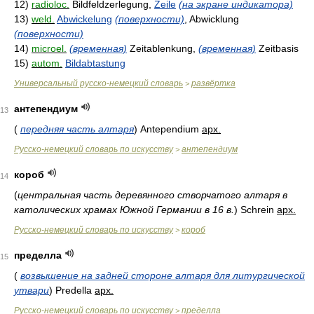
12)
radioloc.
Bildfeldzerlegung,
Zeile
(на экране индикатора)
13)
weld.
Abwickelung
(поверхности)
, Abwicklung
(поверхности)
14)
microel.
(временная)
Zeitablenkung,
(временная)
Zeitbasis
15)
autom.
Bildabtastung
Универсальный русско-немецкий словарь
развёртка
>
антепендиум
13
(
передняя часть алтаря
)
Antependium
арх.
Русско-немецкий словарь по искусству
антепендиум
>
короб
14
(
центральная часть деревянного створчатого алтаря в
католических храмах Южной Германии в 16 в.
)
Schrein
арх.
Русско-немецкий словарь по искусству
короб
>
пределла
15
(
возвышение на задней стороне алтаря для литургической
утвари
)
Predella
арх.
Русско-немецкий словарь по искусству
пределла
>