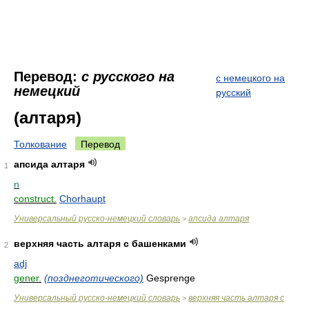
Перевод:
с русского на
с немецкого на
немецкий
русский
(алтаря)
Толкование
Перевод
апсида алтаря
1
n
construct.
Chorhaupt
Универсальный русско-немецкий словарь
апсида алтаря
>
верхняя часть алтаря с башенками
2
adj
gener.
(позднеготического)
Gesprenge
Универсальный русско-немецкий словарь
верхняя часть алтаря с
>