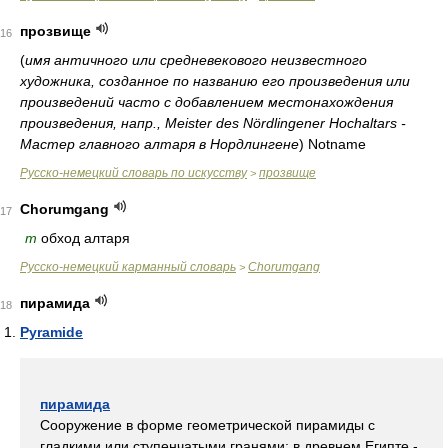
прозвище
16
(
имя античного или средневекового неизвестного
художника, созданное по названию его произведения или
произведений часто с добавлением местонахождения
произведения, напр., Meister des Nördlingener Hochaltars -
Мастер главного алтаря в Нордлингене
)
Notname
Русско-немецкий словарь по искусству
прозвище
>
Chorumgang
17
m
обход алтаря
Русско-немецкий карманный словарь
Chorumgang
>
пирамида
18
Pyramide
пирамида
Сооружение в форме геометрической пирамиды с
гладкими или ступенчатыми гранями; в древнем Египте -