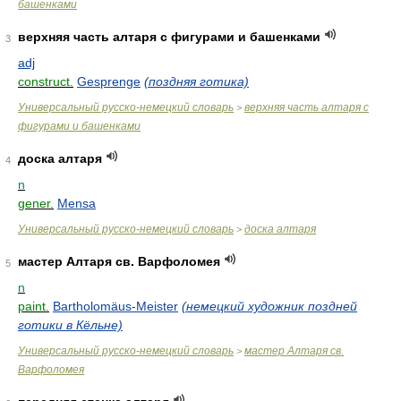
башенками
верхняя часть алтаря с фигурами и башенками
3
adj
construct.
Gesprenge
(поздняя готика)
Универсальный русско-немецкий словарь
верхняя часть алтаря с
>
фигурами и башенками
доска алтаря
4
n
gener.
Mensa
Универсальный русско-немецкий словарь
доска алтаря
>
мастер Алтаря св. Варфоломея
5
n
paint.
Bartholomäus-Meister
(немецкий художник поздней
готики в Кёльне)
Универсальный русско-немецкий словарь
мастер Алтаря св.
>
Варфоломея