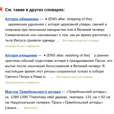
См. также в других словарях:
Алтаря обнажение
— ♦ (ENG altar, stripping of the)
церемония удаления с алтаря церковной утвари, свечей и
покровов при окончании евхаристии или в Великий четверг.
Символически оно напоминает о том, как во время распятия с
тела Иисуса срывали одежды …
Вестминстерский словарь
теологических терминов
Алтаря очищение
— ♦ (ENG altar, washing of the) у ранних
христиан обычай подготовки алтаря к празднованию Пасхи, его
мытья после окончания богослужения в Великий четверг. В
настоящее время этот ритуал сохранился только в соборе
Святого Петра в Риме и… …
Вестминстерский словарь
теологических терминов
Мастер Тржебоньского алтаря
— «Тржебоньский алтарь»,
ок. 1380 1390 Třeboňský oltář дерево, темпера. 131 см × 92 см
см Национальная галерея, Прага «Тржебоньский алтарь»
(чешск …
Википедия