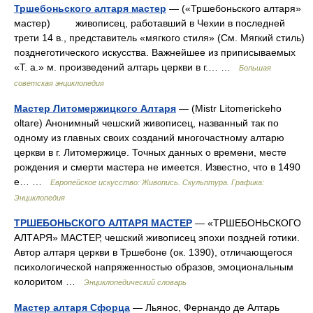
Тршебоньского алтаря мастер
— («Тршебоньского алтаря»
мастер) живописец, работавший в Чехии в последней
трети 14 в., представитель «мягкого стиля» (См. Мягкий стиль)
позднеготического искусства. Важнейшее из приписываемых
«Т. а.» м. произведений алтарь церкви в г.… …
Большая
советская энциклопедия
Мастер Литомержицкого Алтаря
— (Mistr Litomerickeho
oltare) Анонимный чешский живописец, названный так по
одному из главных своих созданий многочастному алтарю
церкви в г. Литомержице. Точных данных о времени, месте
рождения и смерти мастера не имеется. Известно, что в 1490
е… …
Европейское искусство: Живопись. Скульптура. Графика:
Энциклопедия
ТРШЕБОНЬСКОГО АЛТАРЯ МАСТЕР
— «ТРШЕБОНЬСКОГО
АЛТАРЯ» МАСТЕР, чешский живописец эпохи поздней готики.
Автор алтаря церкви в Тршебоне (ок. 1390), отличающегося
психологической напряженностью образов, эмоциональным
колоритом …
Энциклопедический словарь
Мастер алтаря Сфорца
— Льянос, Фернандо де Алтарь