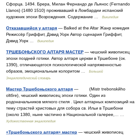
Сфорца. 1494. Брера, Милан Фернандо де Льянос (Fernando
Llanos) (1480 1510) проживавший в Ломбардии испанский
художник эпохи Возрождения. Содержание …
Википедия
Отказавшийся у алтаря
— Balked at the Altar Жанр комедия
Режиссёр Гриффит, Дэвид Уорк Автор сценария Гриффит,
Дэвид Уорк …
Википедия
ТРШЕБОНЬСКОГО АЛТАРЯ МАСТЕР
— чешский живописец
эпохи поздней готики. Автор алтаря церкви в Тршебоне (ок.
1390), отличающегося психологической напряженностью
образов, эмоциональным колоритом …
Большой
Энциклопедический словарь
Мастер Тршебоньского алтаря
— (Mistr trebonskйho
oltбre), чешский живописец эпохи готики. Один из
родоначальников мягкого стиля . Цикл алтарных композиций на
тему страстей христовых для собора св. Ильи в Тршебони
(около 1380, ныне частично в Национальной галерее,… …
Художественная энциклопедия
«Тршебоньского алтаря» мастер
— чешский живописец