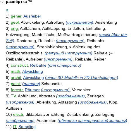
развёртка
12
n
1)
gener.
Ausreiber
2)
geol.
Abwickelung, Aufrollung
(искривления)
, Auslenkung
3)
eng.
Auffächern, Aufklappung, Entfalten, Entfaltung,
Entzweigung, Mantelfläche, Meßwertregistrierung
(meist über der
Zeit)
, Rasterung, Reibahle
(инструмент)
, Reibeahle
(инструмент)
, Strahlablenkung, x-Ablenkung des
Oszillografenstrahls,
(режущий инструмент)
Reibale (=
Reibahle), Aufreiber
(инструмент)
, Reibahle, Reiber
4)
construct.
Reibahle
(для отверстий)
5)
math.
Abwicklung
6)
archit.
Abwicklung
(eines 3D-Modells in 2D-Darstellungen)
7)
paint.
(алтаря)
Schauseite
8)
forestr.
Räumer
(инструмент)
, Versenker
9)
TV.
Abfühlung, Abtasten
(изображения)
, Zerlegen
(изображения)
, Ablenkung, Abtastung
(изображения)
, Kipp,
Auflösen
10)
electr.
Bildabtastvorrichtung, Zeitablenkung, Zerlegung
(изображения)
, Ausbreiten
(обмотки электрической машины)
11)
IT.
Sampling