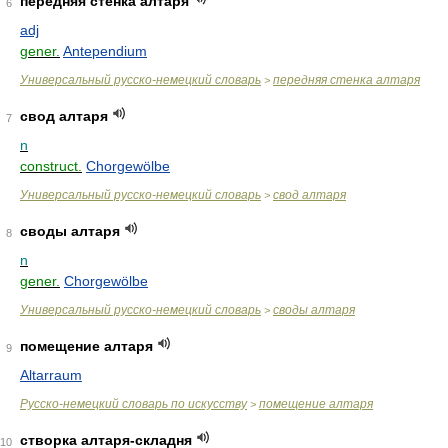
передняя стенка алтаря
6
adj
gener.
Antependium
Универсальный русско-немецкий словарь
передняя стенка алтаря
>
свод алтаря
7
n
construct.
Chorgewölbe
Универсальный русско-немецкий словарь
свод алтаря
>
своды алтаря
8
n
gener.
Chorgewölbe
Универсальный русско-немецкий словарь
своды алтаря
>
помещение алтаря
9
Altarraum
Русско-немецкий словарь по искусству
помещение алтаря
>
створка алтаря-складня
10