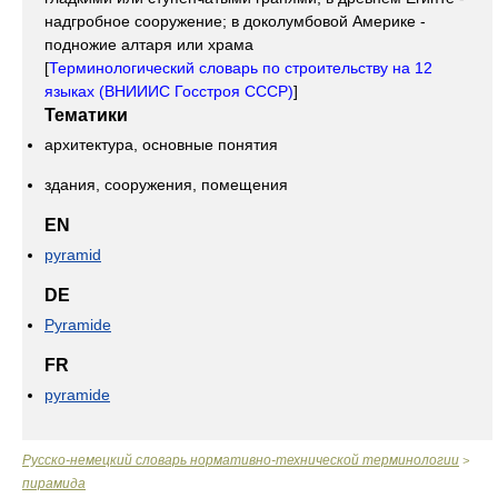
надгробное сооружение; в доколумбовой Америке -
подножие алтаря или храма
[
Терминологический словарь по строительству на 12
языках (ВНИИИС Госстроя СССР)
]
Тематики
архитектура, основные понятия
здания, сооружения, помещения
EN
pyramid
DE
Pyramide
FR
pyramide
Русско-немецкий словарь нормативно-технической терминологии
>
пирамида