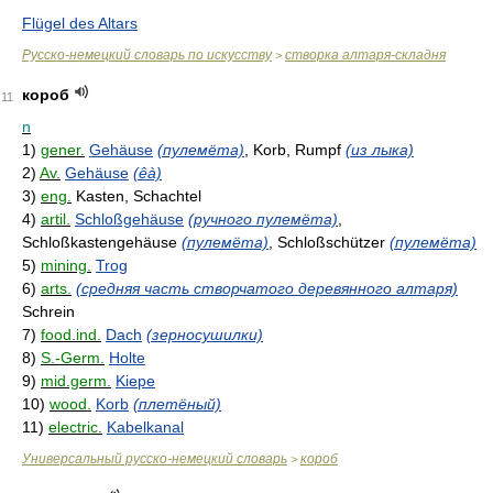
Flügel des Altars
Русско-немецкий словарь по искусству
створка алтаря-складня
>
короб
11
n
1)
gener.
Gehäuse
(пулемёта)
, Korb, Rumpf
(из лыка)
2)
Av.
Gehäuse
(êà)
3)
eng.
Kasten, Schachtel
4)
artil.
Schloßgehäuse
(ручного пулемёта)
,
Schloßkastengehäuse
(пулемёта)
, Schloßschützer
(пулемёта)
5)
mining.
Trog
6)
arts.
(средняя часть створчатого деревянного алтаря)
Schrein
7)
food.ind.
Dach
(зерносушилки)
8)
S.-Germ.
Holte
9)
mid.germ.
Kiepe
10)
wood.
Korb
(плетёный)
11)
electric.
Kabelkanal
Универсальный русско-немецкий словарь
короб
>