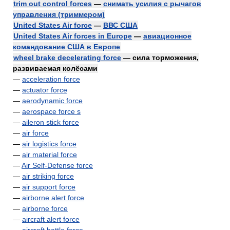
trim out control forces
—
снимать усилия с рычагов
управления (триммером)
United States Air force
—
ВВС США
United States Air forces in Europe
—
авиационное
командование США в Европе
wheel brake decelerating force
— сила торможения,
развиваемая колёсами
—
acceleration force
—
actuator force
—
aerodynamic force
—
aerospace force s
—
aileron stick force
—
air force
—
air logistics force
—
air material force
—
Air Self-Defense force
—
air striking force
—
air support force
—
airborne alert force
—
airborne force
—
aircraft alert force