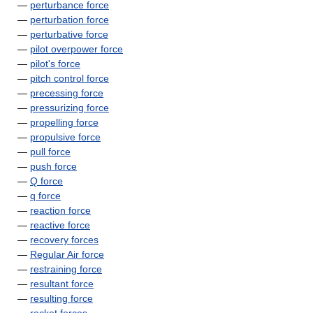
—
perturbance force
—
perturbation force
—
perturbative force
—
pilot overpower force
—
pilot's force
—
pitch control force
—
precessing force
—
pressurizing force
—
propelling force
—
propulsive force
—
pull force
—
push force
—
Q force
—
q force
—
reaction force
—
reactive force
—
recovery forces
—
Regular Air force
—
restraining force
—
resultant force
—
resulting force