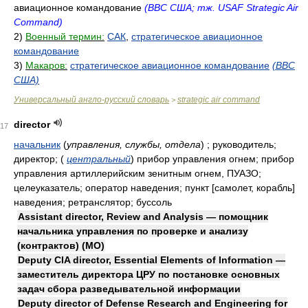
авиационное командование
(ВВС США; тж. USAF Strategic Air
Command)
2)
Военный термин:
САК
,
стратегическое авиационное
командование
3)
Макаров:
стратегическое авиационное командование
(ВВС
США)
Универсальный англо-русский словарь
strategic air command
>
director
17
начальник
(
управления, службы, отдела
)
; руководитель;
директор;
(
центральный
)
прибор управления огнем; прибор
управления артиллерийским зенитным огнем, ПУАЗО;
целеуказатель; оператор наведения; пункт [самолет, корабль]
наведения; ретранслятор; буссоль
Assistant director, Review and Analysis — помощник
начальника управления по проверке и анализу
(контрактов) (МО)
Deputy CIA director, Essential Elements of Information —
заместитель директора ЦРУ по постановке основных
задач сбора разведывательной информации
Deputy director of Defense Research and Engineering for