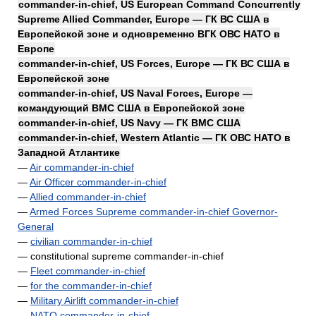
commander-in-chief, US European Command Concurrently
Supreme Allied Commander, Europe — ГК ВС США в
Европейской зоне и одновременно ВГК ОВС НАТО в
Европе
commander-in-chief, US Forces, Europe — ГК ВС США в
Европейской зоне
commander-in-chief, US Naval Forces, Europe —
командующий ВМС США в Европейской зоне
commander-in-chief, US Navy — ГК ВМС США
commander-in-chief, Western Atlantic — ГК ОВС НАТО в
Западной Атлантике
—
Air commander-in-chief
—
Air Officer commander-in-chief
—
Allied commander-in-chief
—
Armed Forces Supreme commander-in-chief Governor-
General
—
civilian commander-in-chief
— constitutional supreme commander-in-chief
—
Fleet commander-in-chief
—
for the commander-in-chief
—
Military Airlift commander-in-chief
—
NATO commander-in-chief