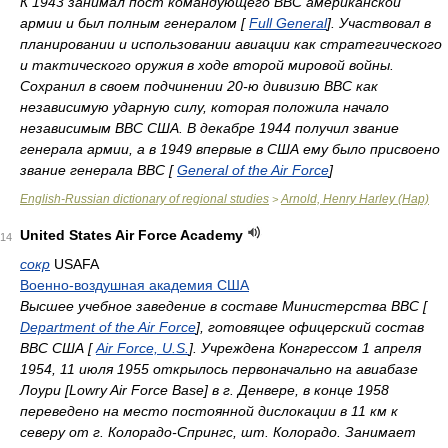
К 1943 занимал пост командующего ВВС американской
армии и был полным генералом [
Full General
]. Участвовал в
планировании и использовании авиации как стратегического
и тактического оружия в ходе второй мировой войны.
Сохранил в своем подчинении 20-ю дивизию ВВС как
независимую ударную силу, которая положила начало
независимым ВВС США. В декабре 1944 получил звание
генерала армии, а в 1949 впервые в США ему было присвоено
звание генерала ВВС [
General of the Air Force
]
English-Russian dictionary of regional studies
Arnold, Henry Harley (Hap)
>
United States Air Force Academy
14
сокр
USAFA
Военно-воздушная академия США
Высшее учебное заведение в составе Министерства ВВС [
Department of the Air Force
], готовящее офицерский состав
ВВС США [
Air Force, U.S.
]. Учреждена Конгрессом 1 апреля
1954, 11 июля 1955 открылось первоначально на авиабазе
Лоури [Lowry Air Force Base] в г. Денвере, в конце 1958
переведено на место постоянной дислокации в 11 км к
северу от г. Колорадо-Спрингс, шт. Колорадо. Занимает