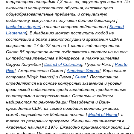
территорию площадью 7,3 тыс. га, окруженную горами. По
окончании четырехлетнего обучения, включающего
общеобразовательные предметы и специальную
подготовку, выпускники получают диплом бакалавра [
bachelor's degree
] и звание второго лейтенанта [
Second
Lieutenant
]. В Академию может поступить любой не
состоявший в браке законопослушный гражданин США в
возрасте от 17 до 22 лет на 1 июля в год поступления.
Около 85 процентов мест выделяются штатам на основе
их представительства в Конгрессе, а также жителям
Округа Колумбия [
District of Columbia
], Пуэрто-Рико [
Puerto
Rico
], Американского Самоа [
American Samoa
], Виргинских
островов [Virgin Islands] и Гуама [
Guam
]. Поступившие
определяются на основе конкурсных экзаменов и уровня
физической подготовки среди кандидатов, предложенных
сенаторами и конгрессменами. Остальные кадеты
набираются по рекомендации Президента и Вице-
президента США, из семей погибших военнослужащих,
семей награжденных Медалью почета [
Medal of Honor
], а
также из резервных программ. Женщины принимаются в
Академию начиная с 1976. Ежегодно принимаются около 1,2
тыс. кадетов. Правительство оплачивает расходы на жилье