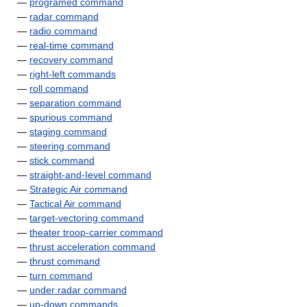
—
programed command
—
radar command
—
radio command
—
real-time command
—
recovery command
—
right-left commands
—
roll command
—
separation command
—
spurious command
—
staging command
—
steering command
—
stick command
—
straight-and-Ievel command
—
Strategic Air command
—
Tactical Air command
—
target-vectoring command
—
theater troop-carrier command
—
thrust acceleration command
—
thrust command
—
turn command
—
under radar command
—
up-down commands