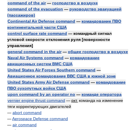
command of the air
—
господство в воздухе
command of the evacuation
—
руководство эвакуацией
(пассажиров)
Continental Air Defense command
—
командование ПВО
континентальной части США
control surface rate command
— командный сигнал
угловой скорости отклонения руля [поверхности
управления]
general command in the air
—
общее господство в воздухе
Naval Air Systems command
—
командование
авиационных систем ВМС США
United States Air Forces Southern command
—
Авиационное командование ВВС США в южной зоне
United States Army Air Defense command
—
командование
ПВО сухопутных войск США
upon command by an operator no
—
команде оператора
vernier engine thrust command
—
ркт.
команда на изменение
тяги корректирующих двигателей
—
abort command
—
Aerospace Defense command
—
air command