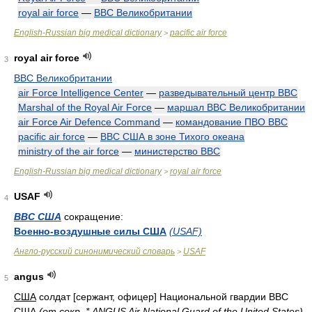
royal air force
—
ВВС Великобритании
English-Russian big medical dictionary
pacific air force
>
royal air force
3
ВВС Великобритании
air Force Intelligence Center
—
разведывательный центр ВВС
Marshal of the Royal Air Force
—
маршал ВВС Великобритании
air Force Air Defence Command
—
командование ПВО ВВС
pacific air force
—
ВВС США в зоне Тихого океана
ministry of the air force
—
министерство ВВС
English-Russian big medical dictionary
royal air force
>
USAF
4
ВВС США
сокращение:
Военно-воздушные силы США
(USAF)
Англо-русский синонимический словарь
USAF
>
angus
5
США
солдат [сержант, офицер] Национальной гвардии ВВС
США
(от
сокр.
* ANGUS Air National Guard of the United States)