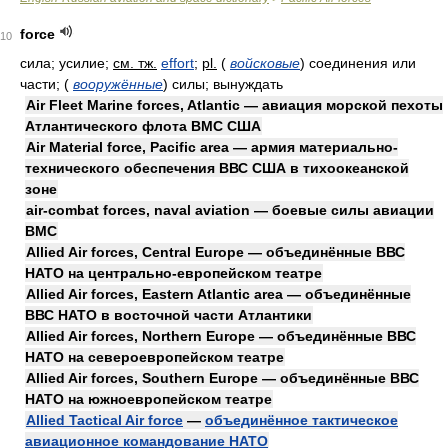
force
10
сила; усилие;
см. тж.
effort
;
pl.
(
войсковые
)
соединения или
части;
(
вооружённые
)
силы; вынуждать
Air Fleet Marine forces, Atlantic — авиация морской пехоты
Атлантического флота ВМС США
Air Material force, Pacific area — армия материально-
технического обеспечения ВВС США в тихоокеанской
зоне
air-combat forces, naval aviation — боевые силы авиации
ВМС
Allied Air forces, Central Europe — объединённые ВВС
НАТО на центрально-европейском театре
Allied Air forces, Eastern Atlantic area — объединённые
ВВС НАТО в восточной части Атлантики
Allied Air forces, Northern Europe — объединённые ВВС
НАТО на североевропейском театре
Allied Air forces, Southern Europe — объединённые ВВС
НАТО на южноевропейском театре
Allied Tactical Air force
—
объединённое тактическое
авиационное командование НАТО