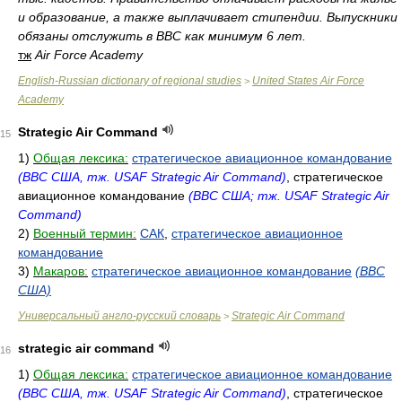
и образование, а также выплачивает стипендии. Выпускники
обязаны отслужить в ВВС как минимум 6 лет.
тж
Air Force Academy
English-Russian dictionary of regional studies
United States Air Force
>
Academy
Strategic Air Command
15
1)
Общая лексика:
стратегическое авиационное командование
(ВВС США, тж. USAF Strategic Air Command)
, стратегическое
авиационное командование
(ВВС США; тж. USAF Strategic Air
Command)
2)
Военный термин:
САК
,
стратегическое авиационное
командование
3)
Макаров:
стратегическое авиационное командование
(ВВС
США)
Универсальный англо-русский словарь
Strategic Air Command
>
strategic air command
16
1)
Общая лексика:
стратегическое авиационное командование
(ВВС США, тж. USAF Strategic Air Command)
, стратегическое