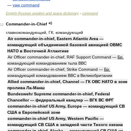
—
yaw command
Englsh-Russian aviation and space dictionary
command
>
Commander-in-Chief
12
главнокомандующий, ГК; командующий
Air commander-in-chief, Eastern Atlantic Area —
командующий объединенной базовой авиацией ОВМС
НАТО в Восточной Атлантике
Air Officer commander-in-chief, RAF Support Command —
Бр.
командующий командованием тыла ВВС
Air Officer commander-in-chief, Strike Command —
Бр.
командующий командованием ВВС в Великобритании
Allied commander-in-chief, Channel — ГК ОВС НАТО в зоне
пролива Ла-Манш
Bundeswehr Supreme commander-in-chief, Federal
Chancellor — федеральный канцлер — ВГК ВС ФРГ
commander-in-chief US Army, Europe — командующий СВ
США в Европейской зоне
commander-in-chief US Army, Western Pacific —
командующий СВ США в западной части Тихого океана
commander-in-chief, Alaska — командующий СВ США на