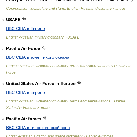
Conversation vocabulary and slang. English-Russian dictionary
angus
>
USAFE
6
ВВС США в Европе
English-Russian military dictionary
USAFE
>
Pacific Air Force
7
ВВС США в зоне Тихого океана
English-Russian Dictionary of Military Terms and Abbreviations
Pacific Air
>
Force
United States Air Force in Europe
8
ВВС США в Европе
English-Russian Dictionary of Military Terms and Abbreviations
United
>
States Air Force in Europe
Pacific Air forces
9
ВВС США в тихоокеанской зоне
Englsh-Russian aviation and space dictionary
Pacific Air forces
>