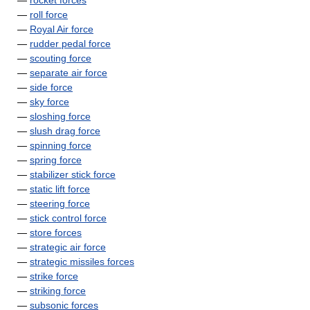
—
rocket forces
—
roll force
—
Royal Air force
—
rudder pedal force
—
scouting force
—
separate air force
—
side force
—
sky force
—
sloshing force
—
slush drag force
—
spinning force
—
spring force
—
stabilizer stick force
—
static lift force
—
steering force
—
stick control force
—
store forces
—
strategic air force
—
strategic missiles forces
—
strike force
—
striking force
—
subsonic forces