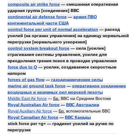
composite air strike force
— смешанная оперативная
ударная группа [соединение] ВВС
continental air defense force
—
армия ПВО
континентальной части США
control force per unit of normal acceleration
— расход
усилий (на органах управления) на единицу нормальной
перегрузки [нормального ускорения]
control system breakout force
— сила [усилие]
страгивания системы управления, усилие для
преодоления трения покоя в проводке управления
force due to Q
— усилие, создаваемое скоростным
напором
forces of gas flow
—
газодинамические силы
marine air ground task force
—
оперативное соединение
воздушных и наземных сил морской пехоты
Middle East Air force
—
Бр.
ВВС на Среднем Востоке
Royal Australian Air force
—
ВВС Австралии
Royal Auxiliary Air force
—
Бр.
вспомогательные ВВС
Royal Canadian Air force
—
ВВС Канады
stick force per «g» — градиент усилий на ручке по
перегрузке