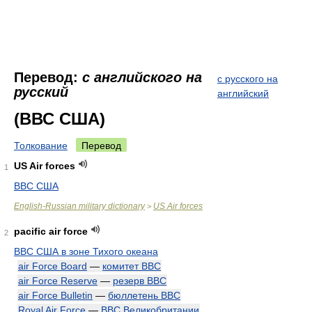
Перевод:
с английского на
с русского на
русский
английский
(ВВС США)
Толкование
Перевод
US Air forces
1
ВВС США
English-Russian military dictionary
US Air forces
>
pacific air force
2
ВВС США в зоне Тихого океана
air Force Board
—
комитет ВВС
air Force Reserve
—
резерв ВВС
air Force Bulletin
—
бюллетень ВВС
Royal Air Force
—
ВВС Великобритании