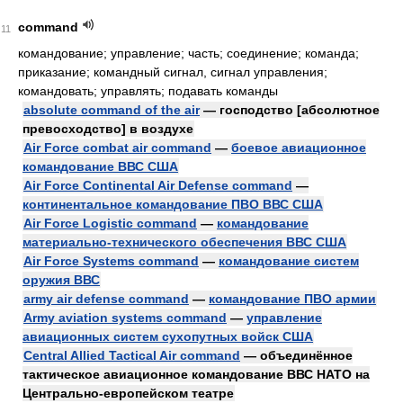
command
11
командование; управление; часть; соединение; команда;
приказание; командный сигнал, сигнал управления;
командовать; управлять; подавать команды
absolute command of the air
— господство [абсолютное
превосходство] в воздухе
Air Force combat air command
—
боевое авиационное
командование ВВС США
Air Force Continental Air Defense command
—
континентальное командование ПВО ВВС США
Air Force Logistic command
—
командование
материально-технического обеспечения ВВС США
Air Force Systems command
—
командование систем
оружия ВВС
army air defense command
—
командование ПВО армии
Army aviation systems command
—
управление
авиационных систем сухопутных войск США
Central Allied Tactical Air command
— объединённое
тактическое авиационное командование ВВС НАТО на
Центрально-европейском театре