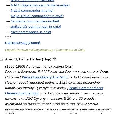
—
NATO Supreme commander-in-chief
—
Naval commander-in-chief
—
Royal Naval commander-in-chief
—
Supreme commander-in-chief
—
unified US commander-in-chief
—
Vice commander-in-chief
* * *
главнокомандующий
English-Russian military dictionary
Commander-in-Chief
>
Arnold, Henry Harley (Hap)
13
(1886-1950) Арнольд, Генри Харли (Хэп)
Военный деятель. В 1907 окончил Военное училище в Уэст-
Пойнте [
West Point Military Academy
], в 1911 стал пилотом.
После первой мировой войны в 1929 окончил Командно-
штабную школу Сухопутных войск [
Army Command and
General Staff School
], и в 1936 был назначен помощником
начальника ВВС Сухопутных сил. В 20-е и 30-е годы
выступал за развитие военной авиации, осуществил
программу подготовки военных летчиков в частных школах.