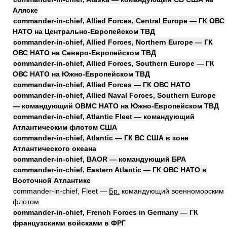
Аляске
commander-in-chief, Allied Forces, Central Europe — ГК ОВС
НАТО на Центрально-Европейском ТВД
commander-in-chief, Allied Forces, Northern Europe — ГК
ОВС НАТО на Северо-Европейском ТВД
commander-in-chief, Allied Forces, Southern Europe — ГК
ОВС НАТО на Южно-Европейском ТВД
commander-in-chief, Allied Forces — ГК ОВС НАТО
commander-in-chief, Allied Naval Forces, Southern Europe
— командующий ОВМС НАТО на Южно-Европейском ТВД
commander-in-chief, Atlantic Fleet — командующий
Атлантическим флотом США
commander-in-chief, Atlantic — ГК ВС США в зоне
Атлантического океана
commander-in-chief, BAOR — командующий БРА
commander-in-chief, Eastern Atlantic — ГК ОВС НАТО в
Восточной Атлантике
commander-in-chief, Fleet —
Бр.
командующий военноморским
флотом
commander-in-chief, French Forces in Germany — ГК
французскими войсками в ФРГ