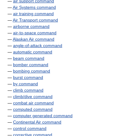
—
air support command
—
Air Systems command
—
air training command
—
Air Transport command
—
airborne command
—
air-to-space command
—
Alaskan Air command
—
angle-of-attack command
—
automatic command
—
beam command
—
bomber command
—
bombing command
—
burst command
—
by command
—
climb command
—
climb/dive command
—
combat air command
—
computed command
—
computer generated command
—
Continental Air command
—
control command
—
corrective command