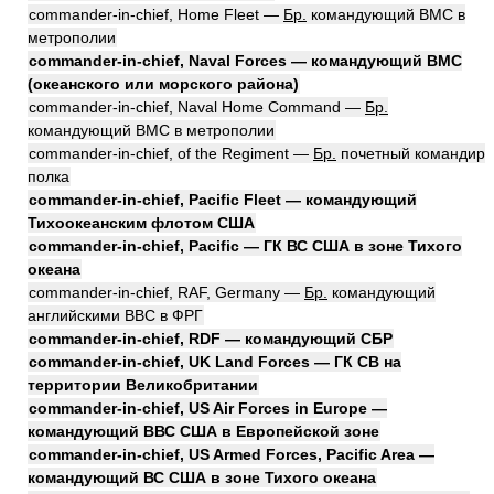
commander-in-chief, Home Fleet —
Бр.
командующий ВМС в
метрополии
commander-in-chief, Naval Forces — командующий ВМС
(океанского или морского района)
commander-in-chief, Naval Home Command —
Бр.
командующий ВМС в метрополии
commander-in-chief, of the Regiment —
Бр.
почетный командир
полка
commander-in-chief, Pacific Fleet — командующий
Тихоокеанским флотом США
commander-in-chief, Pacific — ГК ВС США в зоне Тихого
океана
commander-in-chief, RAF, Germany —
Бр.
командующий
английскими ВВС в ФРГ
commander-in-chief, RDF — командующий СБР
commander-in-chief, UK Land Forces — ГК СВ на
территории Великобритании
commander-in-chief, US Air Forces in Europe —
командующий ВВС США в Европейской зоне
commander-in-chief, US Armed Forces, Pacific Area —
командующий ВС США в зоне Тихого океана