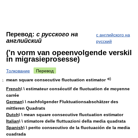
Перевод:
с русского на
с английского на
английский
русский
('n vorm van opeenvolgende verskil
in migrasieprosesse)
Толкование
Перевод
mean square consecutive fluctuation estimator
1
French
\ \ estimateur consécutif de fluctuation de moyenne
carrée
German
\ \ nachfolgender Fluktuationsabschätzer des
mittleren Quadrats
Dutch
\ \ mean square consecutive fluctuation estimator
Italian
\ \ stimatore delle fluttuazioni della media quadrata
Spanish
\ \ perito consecutivo de la fluctuación de la media
cuadrada