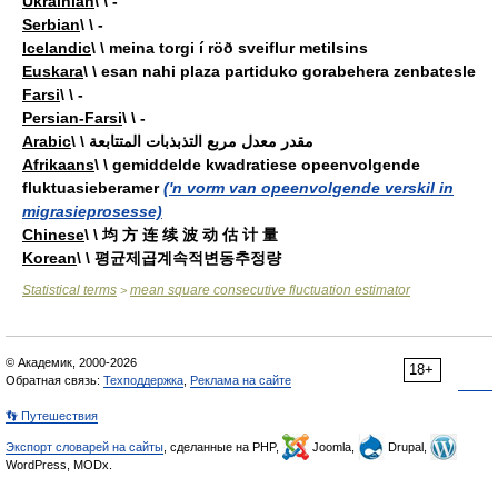
Ukrainian
\ \ -
Serbian
\ \ -
Icelandic
\ \ meina torgi í röð sveiflur metilsins
Euskara
\ \ esan nahi plaza partiduko gorabehera zenbatesle
Farsi
\ \ -
Persian-Farsi
\ \ -
Arabic
\ \ مقدر معدل مربع التذبذبات المتتابعة
Afrikaans
\ \ gemiddelde kwadratiese opeenvolgende
fluktuasieberamer
('n vorm van opeenvolgende verskil in
migrasieprosesse)
Chinese
\ \ 均 方 连 续 波 动 估 计 量
Korean
\ \ 평균제곱계속적변동추정량
Statistical terms
mean square consecutive fluctuation estimator
>
© Академик, 2000-2026
18+
Обратная связь:
Техподдержка
,
Реклама на сайте
👣 Путешествия
Экспорт словарей на сайты
, сделанные на PHP,
Joomla,
Drupal,
WordPress, MODx.