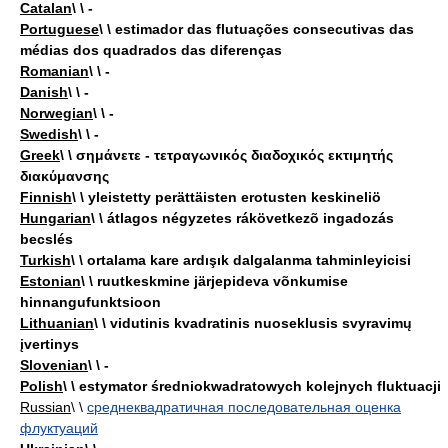
Catalan
\ \ -
Portuguese
\ \ estimador das flutuações consecutivas das
médias dos quadrados das diferenças
Romanian
\ \ -
Danish
\ \ -
Norwegian
\ \ -
Swedish
\ \ -
Greek
\ \ σημάνετε - τετραγωνικός διαδοχικός εκτιμητής
διακύμανσης
Finnish
\ \ yleistetty perättäisten erotusten keskineliö
Hungarian
\ \ átlagos négyzetes rákövetkezõ ingadozás
becslés
Turkish
\ \ ortalama kare ardışık dalgalanma tahminleyicisi
Estonian
\ \ ruutkeskmine järjepideva võnkumise
hinnangufunktsioon
Lithuanian
\ \ vidutinis kvadratinis nuoseklusis svyravimų
įvertinys
Slovenian
\ \ -
Polish
\ \ estymator średniokwadratowych kolejnych fluktuacji
Russian
\ \
среднеквадратичная последовательная оценка
флуктуаций