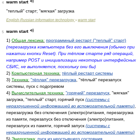
warm start
4
"теплый" старт; "мягкая" загрузка
English-Russian information technology
warm start
>
warm start
5
1)
Общая лексика:
программный рестарт ("теплый" старт)
(перезагрузка компьютера без его выключения (обычно при
нажатии кнопки Reset). При тёплом старте ряд операций,
например POST и инициализации некоторых интерфейсных
СБИС, не выполняется, поскольку они бы)
2)
Компьютерная техника:
тёплый рестарт системы
3)
Техника:
"тёплая" перезагрузка
, "тёплый" перезапуск
системы, пуск с подогревом
4)
Вычислительная техника:
"горячий" перезапуск
, "мягкая"
загрузка, "теплый" старт, горячий пуск
(системы с
неразрушенной информацией во вспомогательной памяти)
,
перезагрузка без отключения (электро)питания, перезагрузка
из памяти, перезапуск без отключения (электро)питания,
перезапуск из памяти, горячий запуск
(системы с
неразрушенной информацией во вспомогательной памяти)
5)
Энергетика:
пуск из неостывшего состояния