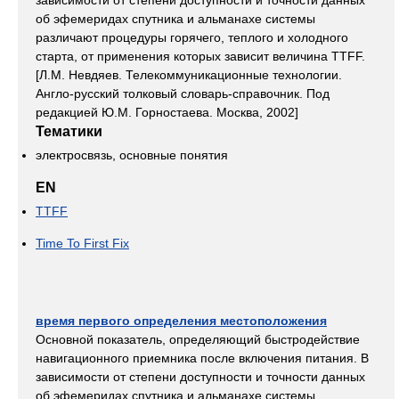
зависимости от степени доступности и точности данных
об эфемеридах спутника и альманахе системы
различают процедуры горячего, теплого и холодного
старта, от применения которых зависит величина TTFF.
[Л.М. Невдяев. Телекоммуникационные технологии.
Англо-русский толковый словарь-справочник. Под
редакцией Ю.М. Горностаева. Москва, 2002]
Тематики
электросвязь, основные понятия
EN
TTFF
Time To First Fix
время первого определения местоположения
Основной показатель, определяющий быстродействие
навигационного приемника после включения питания. В
зависимости от степени доступности и точности данных
об эфемеридах спутника и альманахе системы