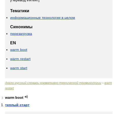
[Перевод Интент]
Тематики
информационные технологии в целом
Синонимы
перезагрузка
EN
warm boot
warm restart
warm start
Англо-русский словарь нормативно-технической терминологии
warm
>
restart
warm boot
3
теплый старт