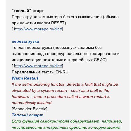
"теплый" старт
Перезагрузка компьютера без его выключения (обычно
при нажатии кнопки RESET).
[
http://www.morepc.ru/dict/
]
перезагрузка
Теплая перезагрузка (перезапуск системы без
выполнения ряда процедур начального тестирования и
инициализации некоторых интерфейсных СБИС).
[
http://www.morepc.ru/dict/
]
Параллельные тексты EN-RU
Warm Restart
If the self-monitoring function detects a fault that might be
eliminated by a system restart - such as a fault in the
hardware -, then a procedure called a warm restart is
automatically initiated.
[Schneider Electric]
Теплый старт
Если функция самоконтроля обнаруживает, например,
неисправность аппаратных средств, которую можно