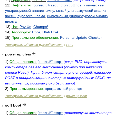
12)
Нефть и газ:
pulsed ultrasound on cuttings
,
импульсный
ультразвуковой анализ
,
импульсный ультразвуковой анализ
частиц бурового шлама
,
импульсный ультразвуковой анализ
шлама
13)
Чат:
Pay Up
.
Chumps!
14)
Аэропорты:
Price
,
Utah USA
15)
Программное обеспечение:
Personal Update Checker
Универсальный англо-русский словарь
PUC
>
power up clear
7
1)
Общая лексика:
"теплый" старт
(сокр. PUC; перезагрузка
компьютера без его выключения (обычно при нажатии
кнопки Reset). При тёплом старте ряд операций, например
POST и инициализации некоторых интерфейсных СБИС, не
выполняется, поскольку они были выпо)
2)
Программирование:
программный рестарт
Универсальный англо-русский словарь
power up clear
>
soft boot
8
1)
Общая лексика:
"теплый" старт
(перезагрузка компьютера