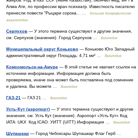
жанров. Род. в Каз. ССР (ныне Казахстан), окончил мед. ин т в
Алма Ате, по профессии врач психиатр. Известность писателю
принесли повести "Рыцари сорока… …
Большая биографическая
энциклопедия
Серпухов
— У этого термина существуют и другие значения,
см. Серпухов (значения). Город Серпухов …
Википедия
Муниципальный округ Коньково
— Коньково Юго Западный
административный округ Площадь: 4,71 км² …
Википедия
Комсомольск-на-Амуре
— В этой статье не хватает ссылок на
источники информации. Информация должна быть
проверяема, иначе она может быть поставлена под сомнение
и удалена. Вы можете …
Википедия
ГАЗ-21
— ГАЗ 21 …
Википедия
Усть-Кут (аэропорт)
— У этого термина существуют и другие
значения, см. Усть Кут (значения). Аэропорт «Усть Кут» Код
IATA: UKX Код ICAO: УИТТ (UITT) Информация …
Википедия
Шупашкар
— Город Чебоксары Шупашкар Флаг Герб …