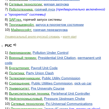
6)
Сетевые технологии:
мягкая загрузка
7)
Робототехника:
горячий пуск
(предварительно включённой
и "прогретой" системы)
8)
SAP.тех.
горячий запуск системы
9)
Тенгизшевройл:
запуск в прогретом состоянии
10)
Майкрософт:
горячая перезагрузка
Универсальный англо-русский словарь
warm start
>
PUC
6
1)
Американизм:
Pollution Under Control
2)
Военный термин:
Presidential Unit Citation
,
permanent unit
code
3)
Бухгалтерия:
Payroll Unit Code
4)
Политика:
Party Union Clash
5)
Телекоммуникации:
Public Utility Commission
6)
Сокращение:
Public Utilities Commission
,
pick-up car
7)
Университет:
Pre University Course
8)
Вычислительная техника:
Peripheral Unit Controller
9)
Нефтепромысловый:
Pressure Upstream Choke
10)
Сетевые технологии:
Pci Universal Communications
11)
Программирование:
"теплый" старт
(см. power up clear)