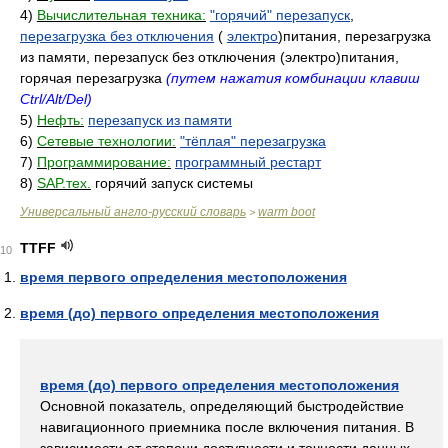
4)
Вычислительная техника:
"горячий" перезапуск
,
перезагрузка без отключения
(
электро
)питания, перезагрузка
из памяти, перезапуск без отключения (электро)питания,
горячая перезагрузка
(путем нажатия комбинации клавиш
Ctrl/Alt/Del)
5)
Нефть:
перезапуск из памяти
6)
Сетевые технологии:
"тёплая" перезагрузка
7)
Программирование:
программный рестарт
8)
SAP.тех.
горячий запуск системы
Универсальный англо-русский словарь
warm boot
>
TTFF
10
время первого определения местоположения
время (до) первого определения местоположения
время (до) первого определения местоположения
Основной показатель, определяющий быстродействие
навигационного приемника после включения питания. В