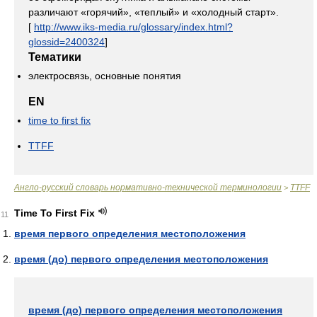
различают «горячий», «теплый» и «холодный старт».
[
http://www.iks-media.ru/glossary/index.html?
glossid=2400324
]
Тематики
электросвязь, основные понятия
EN
time to first fix
TTFF
Англо-русский словарь нормативно-технической терминологии
TTFF
>
Time To First Fix
11
время первого определения местоположения
время (до) первого определения местоположения
время (до) первого определения местоположения