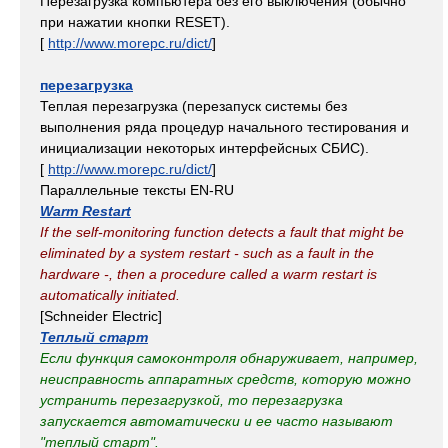
Перезагрузка компьютера без его выключения (обычно
при нажатии кнопки RESET).
[
http://www.morepc.ru/dict/
]
перезагрузка
Теплая перезагрузка (перезапуск системы без
выполнения ряда процедур начального тестирования и
инициализации некоторых интерфейсных СБИС).
[
http://www.morepc.ru/dict/
]
Параллельные тексты EN-RU
Warm Restart
If the self-monitoring function detects a fault that might be
eliminated by a system restart - such as a fault in the
hardware -, then a procedure called a warm restart is
automatically initiated.
[Schneider Electric]
Теплый старт
Если функция самоконтроля обнаруживает, например,
неисправность аппаратных средств, которую можно
устранить перезагрузкой, то перезагрузка
запускается автоматически и ее часто называют
"теплый старт".