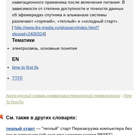
навигационного приемника после включения питания. В
зависимости от степени доступности и точности данных
об эфемеридах спутника и альманахе системы
различают «горячий», «теплый» и «холодный старт».
[
http://www.iks-media.ru/glossary/index.html?
glossid=2400324
]
Тематики
электросвязь, основные понятия
EN
time to first fix
TTFF
Англо-русский словарь нормативно-технической терминологии
Time
>
To First Fix
См. также в других словарях:
теплый старт
— "теплый" старт Перезагрузка компьютера без
его выключения (обычно при нажатии кнопки RESET).