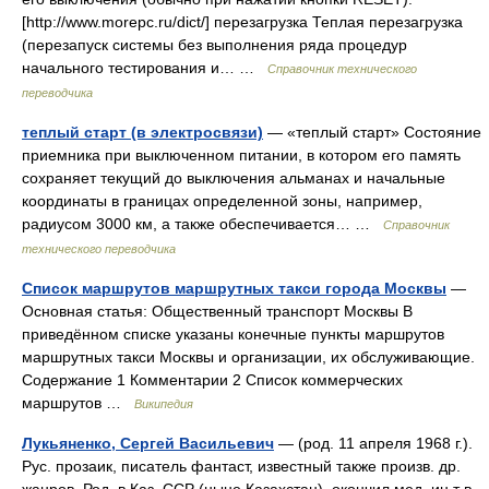
[http://www.morepc.ru/dict/] перезагрузка Теплая перезагрузка
(перезапуск системы без выполнения ряда процедур
начального тестирования и… …
Справочник технического
переводчика
теплый старт (в электросвязи)
— «теплый старт» Состояние
приемника при выключенном питании, в котором его память
сохраняет текущий до выключения альманах и начальные
координаты в границах определенной зоны, например,
радиусом 3000 км, а также обеспечивается… …
Справочник
технического переводчика
Список маршрутов маршрутных такси города Москвы
—
Основная статья: Общественный транспорт Москвы В
приведённом списке указаны конечные пункты маршрутов
маршрутных такси Москвы и организации, их обслуживающие.
Содержание 1 Комментарии 2 Список коммерческих
маршрутов …
Википедия
Лукьяненко, Сергей Васильевич
— (род. 11 апреля 1968 г.).
Рус. прозаик, писатель фантаст, известный также произв. др.