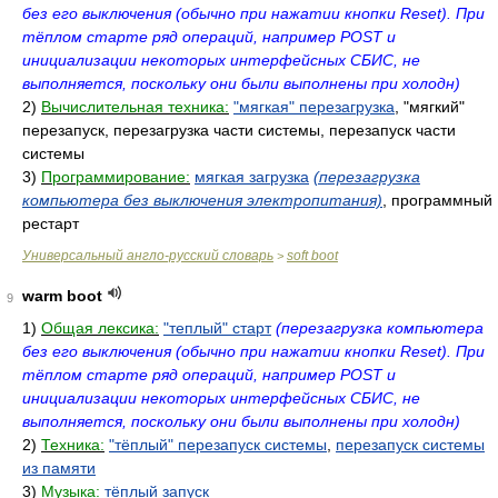
без его выключения (обычно при нажатии кнопки Reset). При
тёплом старте ряд операций, например POST и
инициализации некоторых интерфейсных СБИС, не
выполняется, поскольку они были выполнены при холодн)
2)
Вычислительная техника:
"мягкая" перезагрузка
, "мягкий"
перезапуск, перезагрузка части системы, перезапуск части
системы
3)
Программирование:
мягкая загрузка
(перезагрузка
компьютера без выключения электропитания)
, программный
рестарт
Универсальный англо-русский словарь
soft boot
>
warm boot
9
1)
Общая лексика:
"теплый" старт
(перезагрузка компьютера
без его выключения (обычно при нажатии кнопки Reset). При
тёплом старте ряд операций, например POST и
инициализации некоторых интерфейсных СБИС, не
выполняется, поскольку они были выполнены при холодн)
2)
Техника:
"тёплый" перезапуск системы
,
перезапуск системы
из памяти
3)
Музыка:
тёплый запуск