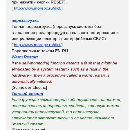
при нажатии кнопки RESET).
[
http://www.morepc.ru/dict/
]
перезагрузка
Теплая перезагрузка (перезапуск системы без
выполнения ряда процедур начального тестирования и
инициализации некоторых интерфейсных СБИС).
[
http://www.morepc.ru/dict/
]
Параллельные тексты EN-RU
Warm Restart
If the self-monitoring function detects a fault that might be
eliminated by a system restart - such as a fault in the
hardware -, then a procedure called a warm restart is
automatically initiated.
[Schneider Electric]
Теплый старт
Если функция самоконтроля обнаруживает, например,
неисправность аппаратных средств, которую можно
устранить перезагрузкой, то перезагрузка
запускается автоматически и ее часто называют
"теплый старт".